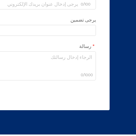
0/100
يرجى تضمين
رسالة
0/1000