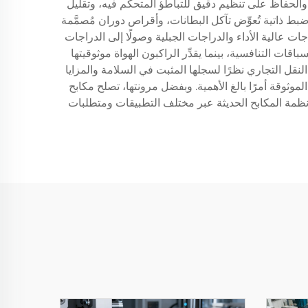
الحفاظ على تنظيم دقيق للتباطؤ المتحكَّم فيه، وتقليل
 ضبط ذاتية تُعوِّض تآكل البطانات، وأقراص دوران مُصمَّمة
جات عالية الأداء والدراجات الجبلية وصولًا إلى الدراجات
ية في السباقات التنافسية، بينما يقدِّر الراكبون الهواة موثوقيتها
ل التجاري نظرًا لسجلها المثبت في السلامة والمزايا
الموثوقة أمرًا بالغ الأهمية. وبفضل مرونتها، تصلح مكابح
ي أنظمة المكابح الحديثة عبر مختلف التطبيقات ومتطلبات