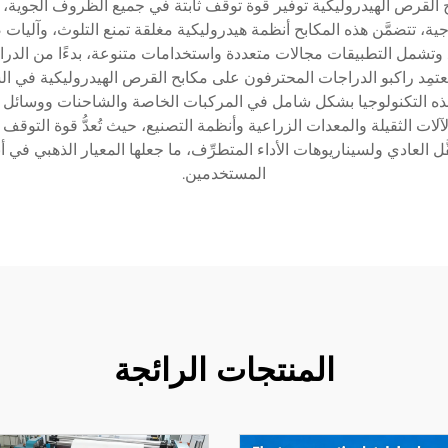
 القرص الهيدروليكية توفير قوة توقف ثابتة في جميع الظروف الجوية، و
وجية، تتضمَّن هذه المكابح أنظمة هيدروليكية مغلقة تمنع التلوث، وآليات
َّف. وتشمل التطبيقات مجالات متعددة واستخدامات متنوعة، بدءًا من الدرا
autom والآلات الصناعية. ويعتمِد راكبو الدراجات المحترفون على مكابح القرص الهيدروليك
 التكنولوجيا بشكل شامل في المركبات الخاصة والشاحنات ووسائل النق
لآلات الثقيلة والمعدات الزراعية وأنظمة التصنيع، حيث تُعدُّ قوة التوقف 
ُّل العادي ولسيناريوهات الأداء المتطرِّف، ما جعلها المعيار الذهبي ف
المستخدمين.
المنتجات الرائجة