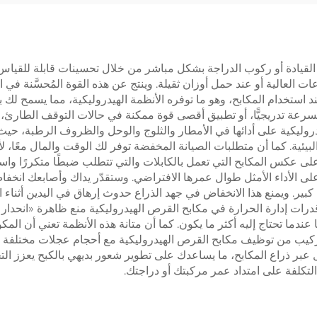
الأصلية للمصنّع (OEM)،
ت الطباعة والتصوير
 القيادة أو ركوب الدراجة بشكل مباشر من خلال تحسينات قابلة للقياس ف
 العالية أو عند حمل أوزان ثقيلة. وينتج عن هذه القوة المُحسَّنة في ا
ند استخدام المكابح، وهو ما توفره الأنظمة الهيدروليكية، مما يسمح لك ب
رعة تدريجيًّا، أو تطبيق أقصى قوة ممكنة في حالات التوقف الطارئ، 
يكية على أدائها في الأمطار والثلوج والوحل والظروف الرطبة، حيث غالب
البيئية. كما أن متطلبات الصيانة المخفضة توفر لك الوقت والمال معًا، 
ى عكس المكابح التي تعمل بالكابلات والتي تتطلب ضبطًا متكررًا واستبدا
ظ على الأداء الأمثل طوال عمرها الافتراضي. وستقدّر يداك وأصابعك انخ
كبير. ويمنع هذا الانخفاض في جهد الذراع حدوث إرهاق في اليدين أثناء ال
تًا عندما تحتاج إليه أكثر ما يكون. كما أن متانة هذه الأنظمة تعني أن ا
تركيب من توظيف مكابح القرص الهيدروليكية مع أحجام عجلات مختلفة و
بر ذراع المكابح، ما يساعدك على تطوير شعور بديهي بالكبح يعزز التحكم
ث التكلفة على امتداد عمر مركبتك أو دراجتك.