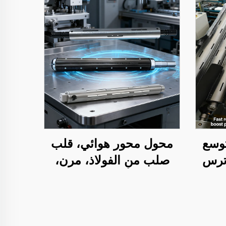
توسع
محول محور هوائي، قلب
ترس
صلب من الفولاذ، مرن،
محمل
مقاس ٣ أو ٦ بوصة، قطع
لف
غيار لآلات الطباعة