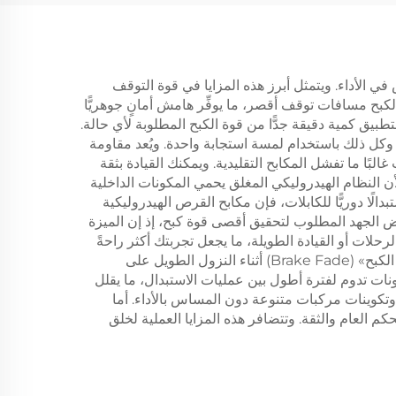
ي الأداء. ويتمثل أبرز هذه المزايا في قوة التوقف
لكبح مسافات توقف أقصر، ما يوفِّر هامش أمانٍ جوهريًّا
تطبيق كمية دقيقة جدًّا من قوة الكبح المطلوبة لأي حالة.
وكل ذلك باستخدام لمسة استجابة واحدة. ويُعد مقاومة
ًا ما تفشل المكابح التقليدية. ويمكنك القيادة بثقة
لأن النظام الهيدروليكي المغلق يحمي المكونات الداخلية
لًا دوريًّا للكابلات، فإن مكابح القرص الهيدروليكية
فاض الجهد المطلوب لتحقيق أقصى قوة كبح، إذ إن الميزة
رحلات أو القيادة الطويلة، ما يجعل تجربتك أكثر راحةً
ويسمح لك بالحفاظ على تحكم أفضل في مركبتك. وتتيح قدرات إدارة الحرارة في مكابح القرص الهيدروليكية منع ظاهرة «انحدار الكبح» (Brake Fade) أثناء النزول الطويل على
لمكونات تدوم لفترة أطول بين عمليات الاستبدال، ما يقلل
تكوينات مركبات متنوعة دون المساس بالأداء. أما
 العام والثقة. وتتضافر هذه المزايا العملية لخلق