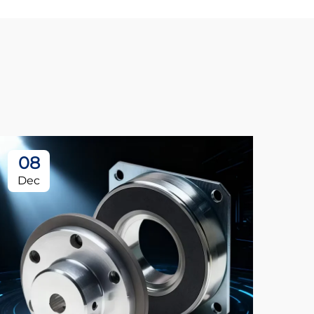
08
Dec