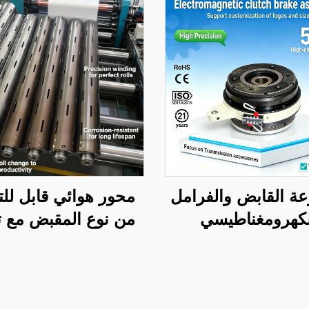
ة القابض والفرامل
محور هوائي قابل لل
لكهرومغناطيسي
من نوع المقبض مع 
عة من الفولاذ، جهد
داخلي فولاذي، قلب 
 فولت، علامة تيانجي
قابل للنفخ لآلة ال
رية، وفق المواصفات