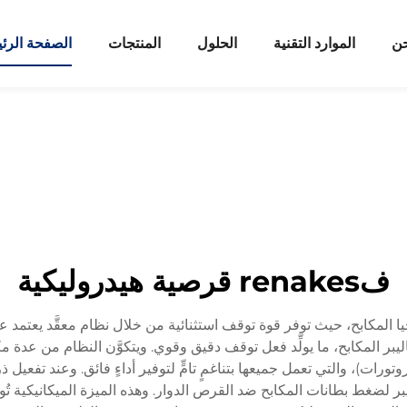
حن
الموارد التقنية
الحلول
المنتجات
الصفحة الرئ
فrenakes قرصية هيدروليكية
جيا المكابح، حيث توفر قوة توقف استثنائية من خلال نظام معقَّد يعتمد عل
كاليبر المكابح، ما يولِّد فعل توقف دقيق وقوي. ويتكوَّن النظام من عدة 
تورات)، والتي تعمل جميعها بتناغمٍ تامٍّ لتوفير أداءٍ فائق. وعند تفعيل ذ
بر لضغط بطانات المكابح ضد القرص الدوار. وهذه الميزة الميكانيكية تُولِّ