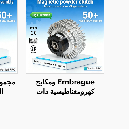
Embrague ومكابح
مجموع
كهرومغناطيسية ذات
ا
محورين أو محور واحد،
المصنو
تعمل بجهد 24 فولت، مع
٢٤
وحدة تحكم في التوتر
التجا