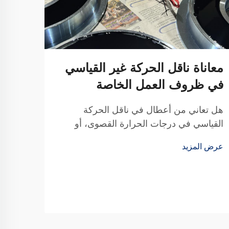
معاناة ناقل الحركة غير القياسي
في ظروف العمل الخاصة
هل تعاني من أعطال في ناقل الحركة
القياسي في درجات الحرارة القصوى، أو
الغبار، أو المساحات الضيقة؟ توفر لك تيانجي
عرض المزيد
بفضل 20 عامًا من البحث والتطوير حلول
موثوقة مخصصة للتوصيلات والأقراص —
مصممة وفقًا للمواصفات الدقيقة لمعداتك.
احصل على استشارة تقنية مجانية اليوم.