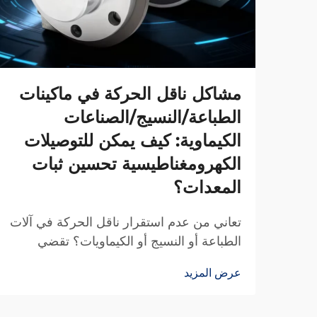
مشاكل ناقل الحركة في ماكينات
الطباعة/النسيج/الصناعات
الكيماوية: كيف يمكن للتوصيلات
الكهرومغناطيسية تحسين ثبات
المعدات؟
تعاني من عدم استقرار ناقل الحركة في آلات
الطباعة أو النسيج أو الكيماويات؟ تقضي
قوابض TJ-A الكهرومغناطيسية على الانزلاق،
عرض المزيد
وترفع الإنتاج بنسبة 15–20٪، وتضمن سلامة
خالية من الأسبستوس. اكتشف كيف تحقق