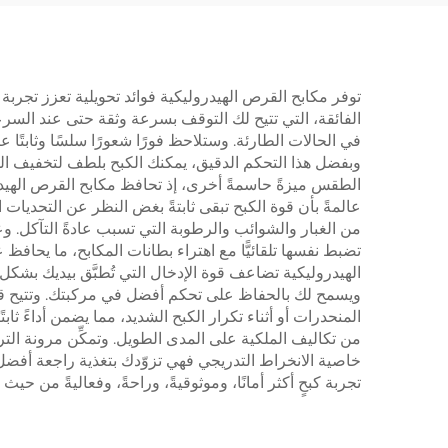
تتراوح بين ٢٫٥ و٤٠ كجم
لآلا
توفر مكابح القرص الهيدروليكية فوائد تحويلية تعزز تجربة
الفائقة، التي تتيح لك التوقف بسرعة وثقة حتى عند السرعات
في الحالات الطارئة. وستلاحظ فورًا شعورًا سلسًا وثابتًا ع
وبفضل هذا التحكم الدقيق، يمكنك الكبح بلطف لتخفيف الس
الطقس ميزةً حاسمةً أخرى، إذ تحافظ مكابح القرص الهيدرول
عالمةً بأن قوة الكبح تبقى ثابتةً بغض النظر عن التحديات 
من الغبار والشوائب والرطوبة التي تسبب عادةً التآكل. وعل
تضبط نفسها تلقائيًّا مع اهتراء بطانات المكابح، ما يحاف
الهيدروليكية تضاعف قوة الإدخال التي تُطبَّق بيديك بشكل 
المنحدرات أو أثناء تكرار الكبح الشديد، مما يضمن أداءً ثاب
من تكاليف الملكية على المدى الطويل. وتمكِّن مرونة ال
خاصية الانخراط التدريجي فهي تزوّدك بتغذية راجعة أفضل ع
تجربة كبحٍ أكثر أمانًا، وموثوقيةً، وراحةً، وفعاليةً من حي