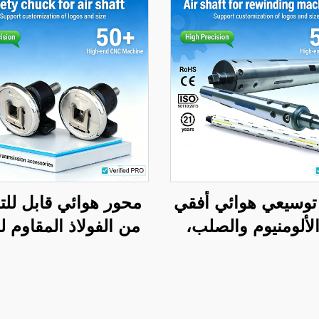
توسيعي هوائي أفقي
محور هوائي قابل للت
لألومنيوم والصلب،
من الفولاذ المقاوم ل
م في آلات التعبئة
مع تركيب قاعدي، وم
أمان، ومحمل نموذج 5