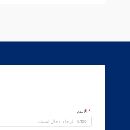
خالية من الأسبستوس. اكتشف كيف تحقق
الشركات المصنعة الرائدة عالميًا موثوقية
بنسبة 99.8٪ — طلب ورقة المواصفات اليوم.
الاسم
0/100