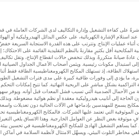
شرةً على كفاءة التشغيل وإدارة التكاليف لدى الشركات العاملة في قطا
ة عند استلام الإشارة الكهربائية، على عكس البدائل الهيدروليكية أو الهوائ
ات أثناء عمليات الإنتاج. وتترتب على هذه القدرة الاستجابة السريعة خ
ة المكابحية أقل بكثيرٍ مقارنةً بالنظم التقليدية القائمة على الاحتكاك؛
ن عادةً صيانةً متكررةً. وبذلك تنخفض حالات انقطاع الإنتاج، وتقل تكالي
ى استبدال مكونات رئيسية. ويثمن أصحاب الأعمال الجداول الصيانية ال
 استهلاك الطاقة، إذ تستهلك المكابح الكهرومغناطيسية الطاقة فقط أثناء
ستمرة، ما يؤدي إلى وفورات طاقية كبيرة على مدى فترات التشغيل الطوي
التراكمية بشكلٍ مباشرٍ على الربحية النهائية. كما تتيح إمكانات التح
لجة من الأحمال الصدمية التي تسبب فشل المعدات قبل أوانه. ويوفر سه
 الحاجة إلى أنابيب هيدروليكية معقدة أو نظم هوائية مضغوطة. وبذلك 
المكابح يسمح للمهندسين بإدماجها في الآلات الحالية دون تعديلات واسعة
 من الموثوقية التي تعتمد عليها الشركات. فالمكابح الكهرومغناطيسية 
 موثوقة بغض النظر عن العوامل الخارجية. وهذا الاتساق يلغي التغيرات
بة. كما يساهم التشغيل الهادئ للمكابح الكهرومغناطيسية في تحسين بي
لغي مخاطر التلوث البيئي، ويسهِّل الامتثال لأنظمة السلامة في أماكن ا