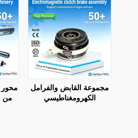
مجموعة القابض والفرامل
محور 
الكهرومغناطيسي
من ا
المصنوعة من الفولاذ، جهد
يستخد
٢٤ فولت، علامة تيانجي
التجارية، وفق المواصفات