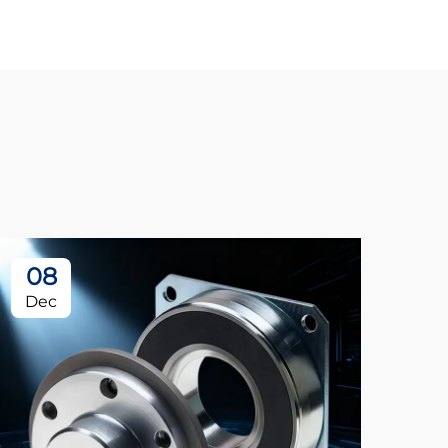
08
Dec