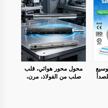
وسيع
محول محور هوائي، قلب
لصدأ
صلب من الفولاذ، مرن،
شابك
مقاس ٣ أو ٦ بوصة، قطع
3
غيار لآلات الطباعة