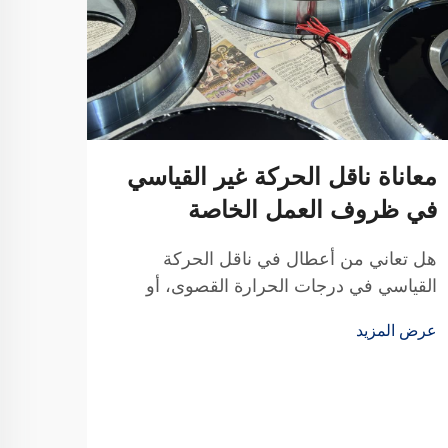
معاناة ناقل الحركة غير القياسي
في ظروف العمل الخاصة
هل تعاني من أعطال في ناقل الحركة
القياسي في درجات الحرارة القصوى، أو
الغبار، أو المساحات الضيقة؟ توفر لك تيانجي
عرض المزيد
بفضل 20 عامًا من البحث والتطوير حلول
موثوقة مخصصة للتوصيلات والأقراص —
مصممة وفقًا للمواصفات الدقيقة لمعداتك.
احصل على استشارة تقنية مجانية اليوم.