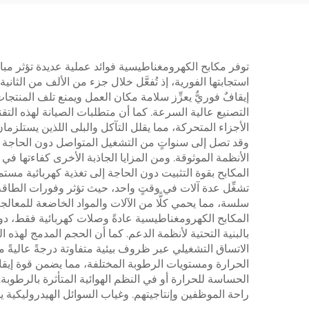
الأصلية للمصنّع (OEM)،
لآلات الطباعة والتصوير
توفر مكابح الكهرومغناطيسية فوائد عملية عديدة تؤثر مبا
استجابتها الفورية، إذ تُفعَّل خلال جزء من الألف من الثاني
إيقافٌ فوريٌّ يعزِّز سلامة مكان العمل ويمنع تلف المنتج
التصنيع عالية السرعة. كما أن متطلبات الصيانة لهذه التقني
الأجزاء المتحركة، مما يقلل التآكل والبلى اللذين يستلزما
وقد تصل إلى سنواتٍ من التشغيل المتواصل دون الحاجة إل
الأنظمة الموثوقة. ومن المزايا الجاذبة الأخرى كفاءتها في
المكابح بقوة التثبيت دون الحاجة إلى تغذية كهربائية م
تشغِّل عدة آلات في وقتٍ واحد، حيث تؤثر وفورات الطاقة 
سلسة، مما يحمي كلًّا من الآلات والمواد الخاضعة للمعا
المكابح الكهرومغناطيسية عادةً وصلات كهربائية فقط، دون
بالبنية التحتية لأنظمة الدعم. كما أن الحجم المدمج لهذه 
الاتساق التشغيلي عبر ظروف بيئية متفاوتة درجةً عاليةً
الحرارة ومستويات الرطوبة المختلفة، مما يضمن قوة إيقافٍ
الحساسة للحرارة أو في النظم الهوائية المتأثرة بالرطو
راحة الموظفين وإنتاجيتهم. وغياب السوائل الهيدروليكية ي