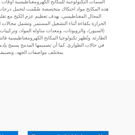
السمات التكنولوجية للمكابح الكهرومغناطيسية أوقات الا
هذه المكابح مواد احتكاك متخصصة صُمِّمت لتحمل درجات 
المجال المغناطيسي، بهدف تعظيم عزم الكبح مع تقليل اس
الحرارة بكفاءة أثناء التشغيل المستمر. وتشمل مجالات 
(السيور)، والروبوتات، ومعدات مناولة المواد، وتركيبات
الطارئة. وتُظهر تكنولوجيا المكابح الكهرومغناطيسية فائد
في حالات الطوارئ. كما أن تصميمها المدمج يسمح بإد
بمختلف مواصفات الجهد، وتصنيفات