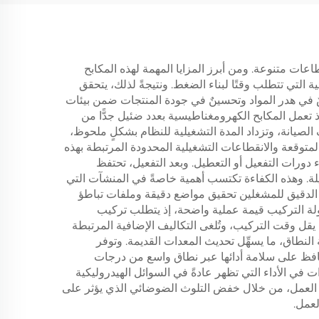
عات متنوعة. ومن أبرز المزايا المهمة لهذه المكابح
ية التي تتطلب وقتًا لبناء الضغط. ونتيجةً لذلك، يتحقق
فضٌ في هدر المواد وتحسينٌ في جودة المنتجات ضمن بيئات
 إذ تعمل المكابح الكهرومغناطيسية بعدد ضئيل جدًّا من
ف الصيانة، وتزداد المدة التشغيلية للنظام بشكلٍ ملحوظ،
متوقعة والانقطاعات التشغيلية المحدودة المرتبطة بهذه
 دورات التفعيل أو التعطيل. وبعد التفعيل، تحتفظ
لة. وهذه الكفاءة تكتسب أهمية خاصةً في المنشآت التي
كم الدقيق للمشغلين تحقيق مواضع دقيقة وملفات تباطؤ
ولة التركيب قيمة عملية واضحة، إذ يتطلب تركيب
يقل وقت التركيب، وتُلغى التكاليف الإضافية المرتبطة
 النطاق، ما يسهِّل تحديث المعدات القديمة. وتوفر
تحافظ على سلامة أدائها عبر نطاق واسع من درجات
 في الأداء التي تظهر عادةً في السوائل الهيدروليكية
ئة العمل، من خلال خفض التلوث الضوضائي الذي يؤثر على
لعمل.