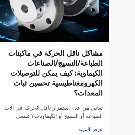
مشاكل ناقل الحركة في ماكينات
الطباعة/النسيج/الصناعات
الكيماوية: كيف يمكن للتوصيلات
الكهرومغناطيسية تحسين ثبات
المعدات؟
تعاني من عدم استقرار ناقل الحركة في آلات
الطباعة أو النسيج أو الكيماويات؟ تقضي
قوابض TJ-A الكهرومغناطيسية على الانزلاق،
عرض المزيد
وترفع الإنتاج بنسبة 15–20٪، وتضمن سلامة