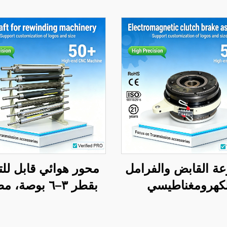
ة القابض والفرامل
محور هوائي قابل لل
لكهرومغناطيسي
بقطر ٣–٦ بوصة،
عة من الفولاذ، جهد
من الفولاذ وسبائ
 فولت، علامة تيانجي