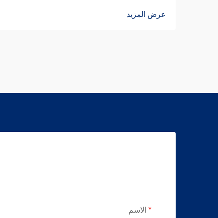
قوابض TJ-A الكهرومغناطيسية على الانزلاق،
عرض المزيد
وترفع الإنتاج بنسبة 15–20٪، وتضمن سلامة
خالية من الأسبستوس. اكتشف كيف تحقق
الشركات المصنعة الرائدة عالميًا موثوقية
بنسبة 99.8٪ — طلب ورقة المواصفات اليوم.
الاسم