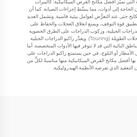
تي تميِّز أفضل مكابح القرص الميكانيكية: كاليبرات
حاجة إلى أدوات، مما يبسِّط إجراءات الصيانة. كما أن
ابح حتى عند التعرُّض لعوامل بيئية قاسية. وتشمل العديد
ح الراكبين تحكُّمًا استثنائيًّا في تطبيق قوة التوقف، ويمنع انغلاق العجلات والحفاظ على
لدراجات الجبلية، وركوب الدراجات على الطرق الحصوية
(Gravel Riding)، وركوب الدراجات مع الأمتعة (Bikepacking)، واستخدام الدراجات للتنقُّل اليومي (Commuting)، والرحلات الطويلة (Touring). ويقدِّر راكبو الدراجات الجبلية
اطق النائية التي قد لا تتوفر فيها الأدوات المتخصصة. أما
 الأمطار أو الثلوج، في حين يستمتع راكبو الدراجات على
ها أفضل مكابح القرص الميكانيكية منها مناسبةً لكلٍّ من
 التعقيد الذي تفرضه الأنظمة الهيدروليكية.