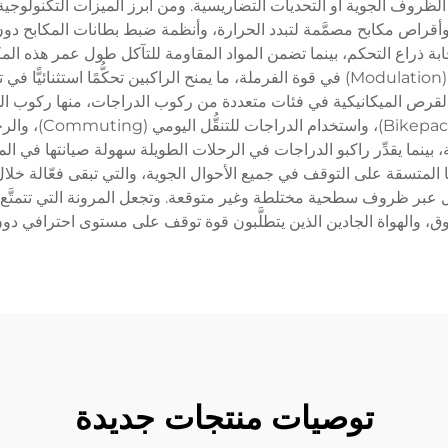
وف الجوية أو التحديات التضاريسية. ومن أبرز الميزات التكنولوجية ال
راص مكابح مصمَّمة لتبدد الحرارة، وأنظمة ضبط بطانات المكابح دون ال
ابة ذراع التحكم، بينما تضمن المواد المقاومة للتآكل طول عمر هذه المك
من الموديلات الرائدة تصاميم تركز على التحكم الدقيق (Modulation) في قوة الفرملة، ما يمن
 القرص الميكانيكية في فئات متعددة من ركوب الدراجات، منها ركوب ا
بينما يقدِّر راكبو الدراجات في الرحلات الطويلة سهولة صيانتها في المن
المتسقة على التوقف في جميع الأحوال الجوية، والتي تبقى فعّالة خلال
ُّل عبر ظروف سطحية مختلطة وغير متوقعة. وتجعل المرونة التي تتمتَّع ب
ثوق، والهواة الجادين الذين يتطلَّبون قوة توقف على مستوى احترافي دون
توصيات منتجات جديدة