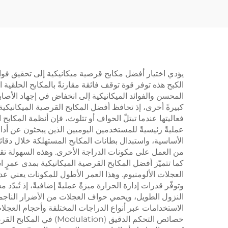
نسيجية منخفضة الاحتكاك
التجا
لآلا
يؤدي اختيار أفضل مكابح قرصية ميكانيكية إلى تحقيق فوائ
الكبح هذه توفر قوة توقف فائقة مقارنةً بالمكابح الحلقية
المحسن والفوائد الميكانيكية إلى انخفاض في إجهاد الأصابع
كبيرةً أخرى، إذ تحافظ أفضل المكابح القرصية الميكانيكية
فعاليتها عندما تبتلّ الحواف أو تتلوث، فإن أنظمة المكابح
عمليةً رئيسيةً للمستخدمين اليوميين الذين يبحثون عن أد
الأساسية، واستبدال بطانات المكابح المستهلكة خلال دقائق
من العمل على مكونات الدراجة الأخرى. وهذه السهولة تق
كما تتميّز أفضل المكابح القرصية الميكانيكية بمدى عمرٍ ا
العجلات الألومنيوم. وهذا العمر الأطول للمكونات يعني ع
النزول الطويل، ويحمي حواف العجلات من الأضرار الناجمة 
الاستخدامات عبر أنواع الدراجات المختلفة وأحجام العجلات
خصائص التحكم الدقيق (