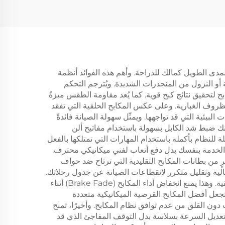
اجًا
مدى الطويل كمالك للدراجة. وأهم هذه الفوائد أنظمة
ة أو النزول من المنحدرات الشديدة. ويُترجم التحكم
ح لتحقيق نتائج كبح قوية. كما يُعد مقاومة الطقس ميزةً
الظروف الغبارية. وعلى عكس المكابح الحلقية التي تفقد
لبيئية التي قد تواجهها. ويمثّل سهولة الصيانة فائدةً
كنك ضبط شد الكابل بسهولة باستخدام مفاتيح ألن
 للنظام بأكمله باستخدام المهارات التي تمتلكها بالفعل
 الخدمة بنفسك بدل دفع أتعاب لفني ميكانيكي محترف.
رٍ من بطانات المكابح التقليدية التي ترتاح ضد حواف
مالية وتقليل متكرر لانقطاعات الصيانة عن جدول رحلاتك.
وتوفّر قدرات إدارة الحرارة ميزةً عمليةً إضافيةً، إذ تُبدّد مساحة سطح القرص الأكبر الحرارةَ بكفاءةٍ أعلى من أنظمة المكابح الحلقية. وهذا يمنع انخفاض أداء المكابح (Brake Fade) أثناء
تجعل أفضل المكابح القرصية الميكانيكية متعددة
دون القلق من عدم توافق نظام المكابح. وأخيرًا، تمنح
، ما يمكّنك من تعديل السرعة بسلاسة بدل التوقف المفاجئ الذي قد