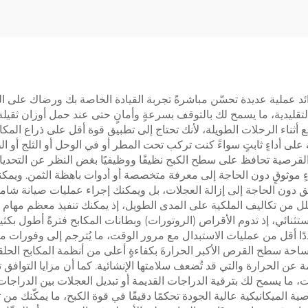
رية، وفق المواصفات
من أكثر المنتجات رو
الأصلية للمصنّع (OEM)،
ت الطباعة والتصوير
د عملية عديدة تحسّن مباشرةً تجربة القيادة الخاصة بك ورضاك على ال
 التقليدية، ما يسمح لك بالتوقف بسرعةٍ وأمانٍ حتى عند حمل أوزان ثقيل
 أثناء الرحلات الطويلة، لأنك تحتاج إلى تطبيق قوة أقل على ذراع المكاب
 على أداءٍ ثابتٍ سواءً كنت تركب تحت المطر أو في الوحل أو الثلج أو 
 القرصية تحافظ على سطح الكبح نظيفًا ووظيفيًا بغض النظر عن التحديات ا
اءٍ موثوقٍ دون الحاجة إلى معرفة متخصصة أو أدوات باهظة الثمن. ويم
 دون الحاجة إلى إزالة العجلات، بل ويمكنك إجراء عمليات صيانة شاملة
لل من تكاليف الملكية على المدى الطويل، إذ يمكنك تنفيذ معظم مهام
ستثنائي، إذ تدوم الأقراص (الروتورات) وبطانات المكابح فترةً أطول بكثي
ددًا أقل من عمليات الاستبدال مع مرور الوقت، ما يُترجم إلى وفورات 
عن الحرارة والتي قد تُضعف سلامتها الإنشائية. كما أن مزايا التوافق 
، ما يسمح لك بترقية الدراجات القديمة أو تبديل العجلات بين الدراجات 
Modulation) في المكابح القرصية الميكانيكية عالية الجودة تحكمًا دقيقًا في قوة الكبح