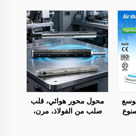
توسع
محول محور هوائي، قلب
 مصنوع
صلب من الفولاذ، مرن،
ك
مقاس ٣ أو ٦ بوصة، قطع
الألومنيوم، معتمد من CE،
غيار لآلات الطباعة