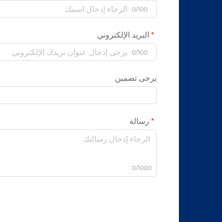
0/100
البريد الإلكتروني
0/100
يرجى تضمين
رسالة
0/1000