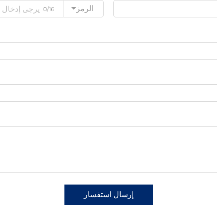
الرمز
0/16
إرسال استفسار