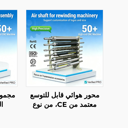
محور هوائي قابل للتوسع
مجموع
معتمد من CE، من نوع
ا
المقبض، مصنوع من سبائك
المصنو
الألومنيوم، أسطوانة
٢٤