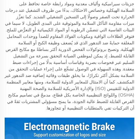
جزيئات سيراميكية وألياف معدنية ومواد رابطة خاصة تحافظ على
السلامة الهيكلية وخصائص الاحتكاك، بدءًا من ظروف التشغيل عند درجات
الحرارة تحت الصفر وصولًا إلى التسخين التشغيلي الشديد. كما تعزِّز
ميزات مقاومة التآكل السلامة والموثوقية على المدى الطويل، لا سيما في
البيئات القاسية التي تتضمَّن الرطوبة أو المواد الكيميائية أو التعرُّض للملح.
فتوفر الطلاءات الواقية ومكونات الفولاذ المقاوم للصدأ ووحدات المحامل
المغلقة حمايةً ضد التدهور الذي قد يُضعف وظيفة الكبح أو السلامة
الهيكلية. وتصبح بروتوكولات الفحص الدورية أكثر بساطةً مع مكابح القرص
القابلة للضبط، إذ يمكن لموظفي الصيانة التحقق بسرعة من التشغيل
السليم عبر فحوصات بصرية وقياسات أساسية بدلًا من إجراءات ضبط
معقدة. وهذه السهولة في الوصول تشجِّع على إجراء عمليات التحقق من
السلامة بشكل أكثر تكرارًا، ما يخلق طبقات وقائية إضافية ضد التدهور غير
المكتشف. كما أن الامتثال للمعايير الدولية للسلامة، ومنها معايير المنظمة
الدولية للتقييس (ISO) والإدارة الأمريكية للسلامة والصحة المهنية
(OSHA) واللوائح التنظيمية الخاصة بكل قطاع، مدمجٌ في تصاميم مكابح
القرص القابلة للضبط عالية الجودة، ما يمنح مسؤولي المشتريات ثقةً في
أن التركيبات تفي بالمتطلبات التنظيمية أو تتجاوزها.