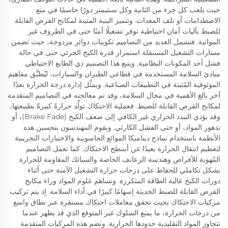
حيث يلعب كل جزء من الثانية وكل سنتيمتر دورًا حاسمًا في منع
الاصطدامات أو تلف المعدات. وتتميز البنية المتينة لمكابح القرص القابلة
للضبط بآليات أمان احتياطية توفر تشغيلًا آمنًا حتى في الظروف غير
المواتية. فتشمل العديد من التصاميم تكوينات دوائر مزدوجة، حيث تضمن
مسارات التشغيل المستقلة استمرار قدرة الكبح الجزئي حتى في حالة
فشل أحد المكونات النظامية. ويتبع هذا التصميم ذي الطابع الاحتياطي
مبادئ السلامة المستخدمة في قطاعي الطيران والسيارات، ليُطبَّق مفاهيم
الموثوقية المُثبتة في التطبيقات الصناعية. ويمثِّل إدارة درجة الحرارة بعدًا
آخر بالغ الأهمية في مجال السلامة، وقد تم معالجته في التصاميم المتقدمة
لمكابح القرص القابلة للضبط. فعملية الاحتكاك تولِّد حرارةً كبيرةً بطبيعتها،
وقد يؤدي التبدد الحراري غير الكافي إلى ضعف الكبح (Brake Fade)، أو
تدهور المواد، أو حتى الفشل الكارثي. ويقوم المهندسون بتحسين هذه
الأنظمة باستخدام نماذج ديناميكا الموائع الحاسوبية والاختبارات التجريبية
لتعظيم انتقال الحرارة بعيدًا عن أسطح الاحتكاك. كما تعمل التصاميم
المُهوية للأقراص وهندسة الزعانف الخاصة والسبائك المقاومة للحرارة
بشكل تكاملي للحفاظ على درجات حرارة التشغيل الآمنة حتى أثناء
دورات الكبح عالية الطاقة المتكررة. وتساهم علوم المواد وراء مكابح
القرص القابلة للضبط الحديثة إسهامًا كبيرًا في أداء السلامة. إذ يتم تركيب
مركبات الاحتكاك بحيث تحقق معاملات احتكاك مستقرة عبر نطاق واسع
من درجات الحرارة، ما يمنع السلوك غير المتوقع الذي قد يظهر عندما
تتجاوز المواد التقليدية حدودها الحرارية. وتضم هذه المركبات المتقدمة