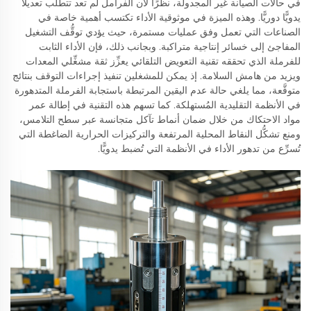
في حالات الصيانة غير المجدولة، نظرًا لأن الفرامل لم تعد تتطلَّب تعديلًا
يدويًّا دوريًّا. وهذه الميزة في موثوقية الأداء تكتسب أهمية خاصة في
الصناعات التي تعمل وفق عمليات مستمرة، حيث يؤدي توقُّف التشغيل
المفاجئ إلى خسائر إنتاجية متراكبة. وبجانب ذلك، فإن الأداء الثابت
للفرملة الذي تحققه تقنية التعويض التلقائي يعزِّز ثقة مشغِّلي المعدات
ويزيد من هامش السلامة. إذ يمكن للمشغلين تنفيذ إجراءات التوقف بنتائج
متوقَّعة، مما يلغي حالة عدم اليقين المرتبطة باستجابة الفرملة المتدهورة
في الأنظمة التقليدية المُستهلكة. كما تسهم هذه التقنية في إطالة عمر
مواد الاحتكاك من خلال ضمان أنماط تآكل متجانسة عبر سطح التلامس،
ومنع تشكُّل النقاط المحلية المرتفعة والتركيزات الحرارية الضاغطة التي
تُسرِّع من تدهور الأداء في الأنظمة التي تُضبط يدويًّا.