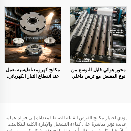
24 فولت، فولاذية، أصلية
من الفولاذ، جهد ٢٤ فولت،
حسب الطلب لآلات التصوير
علامة تيانجي التجارية، وفق
الضوئي
المواصفات الأصلية للمصنّع
(OEM)، لآلات الطباعة
والتصوير
محور هوائي قابل للتوسع من
مكابح كهرومغناطيسية تعمل
نوع المقبض مع ترس داخلي
عند انقطاع التيار الكهربائي،
فولاذي، قلب محمل قابل
12 فولت / 24 فولت، مكابح
للنفخ لآلة اللف
دوّارة، مُبطِّئات انتقال
الحركة، أجزاء نقل حركة
يؤدي اختيار مكابح القرص القابلة للضبط لمعداتك إلى فوائد عملية
عديدة تؤثر مباشرةً على كفاءة التشغيل والإدارة الكلية للتكاليف.
أولاً وقبل كل شيء، تقلل أنظمة المكابح هذه بشكل كبير من وقت