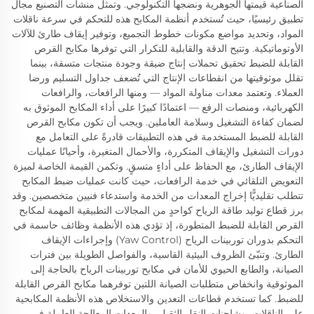
الصناعية قيمتها الجوهرية ونضجها التكنولوجي. وتمثل منشآت التصنيع مجال
تطبيق رئيسيًا، حيث تُستخدم أنظمة المكابح هذه للتحكم في سرعة ناقلات
المواد، وتحديد مواضع مكونات خطوط التجميع، وتوفير إيقاف طارئ للآلات
الأوتوماتيكية. وتتيح الدقة والقابلية للتكرار التي توفرها مكابح القرص
القابلة للضبط تحقيق تحملات إنتاج ضيقة وجودة منتجات متسقة، بينما
تقلل موثوقيتها من انقطاعات الإنتاج التي تُضعف جداول التسليم ورضا
العملاء. وتعتمد معدات مناولة المواد — ومنها الرافعات، والرافعات
الكهربائية، ومنصات الرفع — اعتمادًا كبيرًا على أداء المكابح الموثوق به
لضمان كفاءة التشغيل وسلامة العاملين. ويجب أن تكون مكابح القرص
القابلة للضبط المستخدمة في هذه التطبيقات قادرةً على التعامل مع
دورات التشغيل والإيقاف المتكررة، والأحمال المتغيرة، وأحيانًا عمليات
الإيقاف الطارئ، مع الحفاظ على أداءٍ متسقٍ. وتكمن القيمة الخاصة لميزة
التعويض التلقائي في خدمة الرافعات، حيث كانت عمليات ضبط المكابح
تتطلب تقليديًّا إخراج المعدات من الخدمة واستدعاء فنيين متخصصين. وقد
برز قطاع توليد طاقة الرياح كواحدٍ من المجالات التطبيقية المهمة لمكابح
القرص القابلة للضبط المتطورة، إذ تؤدي هذه الأنظمة وظائف حاسمة في
التحكم بدوران توربينات الرياح (Yaw Control) وإجراءات الإيقاف
الطارئ. وتنبّئ الظروف البيئية القاسية، والفواصل الطويلة بين فترات
الصيانة، والطابع الحيوي للأمان في مكابح توربينات الرياح بالحاجة إلى
الموثوقية وانخفاض متطلبات الصيانة اللتين توفرهما مكابح القرص القابلة
للضبط. كما تستخدم قطاعات التعدين والاستخلاص هذه الأنظمة المكابحية
على الناقلات، وشاحنات النقل الثقيل، والمعدات المعالجة العاملة في