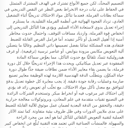
التصميم المحدَّد، لكن جميع الأنواع تشترك في الهدف المشترك المتمثل
في الحفاظ على ثبات درجة الانخراط بغض النظر عن النقص التدريجي في
سماكة بطانات الفرملة. فعندما تتآكل مواد الاحتكاك تدريجيًّا أثناء التشغيل
العادي، تزداد الفجوة الهوائية في أنظمة الفرملة التقليدية، ما يستلزم
إجراء تعديل يدوي لاستعادة الأداء السليم. ويؤدي هذا التآكل التدريجي إلى
انخفاض قوة الفرملة، وازدياد مسافات التوقف، واحتمال حدوث مخاطر
أمنية إذا أُهمِل التعديل أو تأخَّر تنفيذه. أما فرامل القرص القابلة للضبط
فتتفادى هذه المشكلة تمامًا بفضل تصميمها ذاتي التنظيم. وغالبًا ما يتضمَّن
آلية التعويض مكابس مزودة بنوابض، أو عناصر ترسية (ترقيعية)، أو غرف
هيدروليكية تتمدَّد تلقائيًّا مع حدوث التآكل، مما يعوِّض سماكة المادة
المفقودة عبر تعديل ميكانيكي. ويحدث هذا الإجراء تدريجيًّا خلال كل دورة
فرملة، ما يضمن بقاء معايير الأداء ضمن نطاقات ضيقة جدًّا طوال دورة
حياة المكوِّن. ويتطلَّب الدقة الهندسية اللازمة لهذه الوظيفة معايير تصنيع
صارمة وعمليات رقابة جودة دقيقة. إذ يجب معايرة كل خطوة تعديل بدقةٍ
لتتوافق مع معدل تآكل مواد الاحتكاك، مع تجنُّب أي تعويض زائد قد يؤدي
إلى احتكاك غير مرغوب فيه أو انخراط مبكر. وتستخدم الشركات الرائدة
في التصنيع تقنيات متقدمة في علم المعادن، وبروتوكولات معالجة حرارية
دقيقة، والتحقق من الدقة البعدية لضمان عمل موثوق للآلية القابلة للضبط
على مدى ملايين الدورات وفي ظل ظروف بيئية متفاوتة. كما تمتد الآثار
العملية لتقنية التعويض التلقائي للتآكل لما هو أبعد من مجرد الراحة
والسهولة. فالمنشآت الصناعية التي تعتمد هذه التقنية تُبلِّغ عن انخفاض كبير