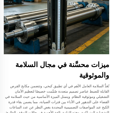
ميزات محسَّنة في مجال السلامة
والموثوقية
تُعَدُّ السلامة العامل الأهم في أي تطبيق كبحي، وتتضمن مكابح القرص
القابلة للضبط عناصر تصميم متعددة صُمِّمت خصيصًا لتعظيم الأمان
التشغيلي وموثوقية النظام. ويتمثل الميزة الأساسية من حيث السلامة في
القضاء على التدهور في الأداء بين فترات الصيانة، مما يضمن بقاء قدرة
الكبح عند المواصفات التصميمية المحددة بغض النظر عن عدد الساعات
التشغيلية المتراكمة. وهذه الثباتية بالغة الأهمية في حالات التوقف الطارئ،