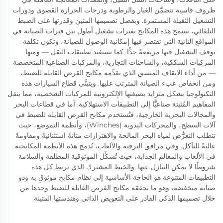
ظروف قاسية تتضمَّن الغبار والرطوبة ودرجات الحرارة القصوى ودورات
التشغيل الثقيلة المستمرة. وبفضل تصميمها المتين وقدرتها على الضبط
التلقائي، تسمح هذه المكابح بفترات تشغيل أطول بين فترات الصيانة في
المواقع النائية التي تقتصر فيها إمكانية الوصول للصيانة، وتكون تكلفة
توقف التشغيل فيها مرتفعةً جدًّا. كما تستفيد تطبيقات النقل — ومنها
المركبات السككية، والشاحنات التجارية، والمركبات الصناعية المتخصصة
— من أداء الإيقاف المتسق الذي تقدِّمه مكابح القرص القابلة للضبط،
ومن انخفاض عبء الصيانة المترتب عليها. ويتبنَّى قطاع السيارات هذه
التكنولوجيا بشكل متزايد بصيغتها الإلكترونية للمركبات الشخصية، مما ينقل
المفاهيم المُثبتة صناعيًّا إلى التطبيقات الاستهلاكية. أما في قطاعات البحر
والمجالات البحرية الخارجية، فتُستخدم مكابح القرص القابلة للضبط في
آلات السطح، والمحركات اليدوية (Winches)، وأنظمة التموضع، حيث
تتطلب التعرُّض لمياه البحر المالحة والاهتزازات متانةً استثنائيةً ومقاومةً
عاليةً للتآكل. وفي مرافق الترفيه والألعاب، تُدمج هذه الأنظمة المكابحية
في الألعاب والمعالم الجذابة، حيث تُشكِّل الموثوقية المطلقة والسلامة
شروطًا لا يمكن التنازل عنها. والخيط المشترك الذي يربط كل هذه
التطبيقات المتنوعة هو الحاجة الأساسية إلى نظام مكابح موثوقٍ به وذو
صيانة منخفضة، وهو ما تحققه مكابح القرص القابلة للضبط وحدها من
خلال تصميمها الذكي القادر على التعويض الذاتي وهندستها المتينة.