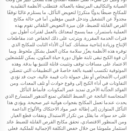
الصيانة والتكاليف المرتبطة بالعمالة. فتتطلب الأنظمة التقليدية
للمكابح ضبطًا يدويًّا متكررًا لتعويض التآكل، ما يستلزم غالبًا توقفًا
مجدولًا عن التشغيل وتدخل فنيين مؤهلين. أما في حالة مكابح
القرص القابلة للضبط، فإن ميزة التعويض التلقائي تقوم بهذه
العملية باستمرار، مما يسمح لمعداتك بالعمل لفترات أطول بين
فترات الخدمة المقررة. ويترتب على ذلك انخفاض عدد مقاطعات
الإنتاج وزيادة إنتاجية منشأتك. كما أن الأداء الثابت للمكابح الذي
توفره هذه الأنظمة يعزِّز سلامة مكان العمل بشكلٍ ملحوظ. وبما
أن قوة الكبح تبقى ثابتة طوال دورة حياة المكون، يمكن للمُشغلين
الاعتماد على مسافات توقف وتثبيت قابلة للتنبؤ بها بدقة. وهذه
الموثوقية تكتسب أهمية بالغة خاصةً في التطبيقات التي تتضمَّن
اقتراب الأشخاص أو نقل حمولة ذات قيمة عالية، حيث قد تؤدي
التفاوتات في أداء الكبح إلى وقوع حوادث أو تلف المعدات. ومن
الفوائد الجذَّابة الأخرى تمديد عمر المكونات. فأنماط التآكل
المتجانسة الناتجة عن الضبط التلقائي تمنع التدهور المتسارع الذي
يحدث عندما تعمل المكابح بفجوات هوائية غير صحيحة. ويؤدي هذا
التآكل المتوازن إلى إطالة عمر مواد الاحتكاك والألواح الداعمة
على حد سواء، ما يقلل من تكرار الاستبدال ونفقات قطع الغيار.
ومن المنظور الاقتصادي، تحقق مكابح القرص القابلة للضبط عائد
استثمار ملموسًا من خلال خفض التكلفة الإجمالية للملكية. فعلى