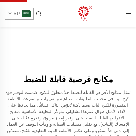
AR
مكابح قرصية قابلة للضبط
تمثل مكابح الأقراص القابلة للضبط حلاً متطورًا للكبح، صُممت لتوفير قوة
كبحٍ ثابتة في مختلف التطبيقات الصناعية والسيارات. وتضم هذه الأنظمة
المتطورة للكبح آليات ضبط ذكية تُعوّض التآكل تلقائيًّا، مما يحافظ على
الأداء الأمثل طوال عمرها التشغيلي. وتركّز الوظيفة الأساسية لمكابح
الأقراص القابلة للضبط على توفير إبطاءٍ موثوقٍ وقدرةٍ فعّالة على
الإمساك (الثبات)، مع تقليل متطلبات الصيانة وأوقات التوقف عن العمل
إلى أدنى حدٍّ ممكن. وعلى عكس الأنظمة الثابتة التقليدية للكبح، تتضمّن