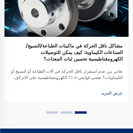
مشاكل ناقل الحركة في ماكينات الطباعة/النسيج/
الصناعات الكيماوية: كيف يمكن للتوصيلات
الكهرومغناطيسية تحسين ثبات المعدات؟
تعاني من عدم استقرار ناقل الحركة في آلات الطباعة أو النسيج أو
الكيماويات؟ تقضي قوابض TJ-A الكهرومغناطيسية على الانزلاق،
وترفع الإنتاج بنسبة 15–20٪، وتضمن سلامة خالية من الأسبستوس.
اكتشف كيف تحقق الشركات المصنعة الرائدة عالميًا موثوقية بنسبة
عرض المزيد
99.8٪ — طلب ورقة المواصفات اليوم.