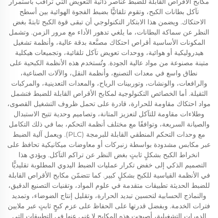
مكابح الأقراص القابلة للضبط عناصر ذاتية التعويض التي تراقب باستمرار
تآكل بطانات الكبح، وتقوم تلقائيًّا بضبط الفجوة الهوائية بين أسطح
الاحتكاك. ويضمن هذا الابتكار التكنولوجي أن تبقى قوة الكبح ثابتةً بغض
النظر عن سماكة البطانات، ما يلغي تدهور الأداء مع مرور الزمن. وتشمل
المكونات الأساسية أقراص احتكاك مصنَّعة بدقة عالية، وأنظمة تشغيل
هيدروليكية أو هوائية، ووحدات تعويض تآكل تلقائية، وتجميعات هيكلية
متينة مصنوعة من مواد عالية الجودة. وتُستخدم هذه الأنظمة الكبحية على
نطاق واسع في معدات التصنيع، وأنظمة النقل، والآلات الصناعية،
والرافعات، والونشات، وتوربينات الرياح، والمعدات التعدينية، والمركبات
الثقيلة. أما الخصائص التكنولوجية لمكابح الأقراص القابلة للضبط فتشمل
مواد احتكاك مقاومة للحرارة، قادرة على تحمل ظروف التشغيل القصوى،
وطلاءات مقاومة للتآكل لتعزيز المتانة، وتصاميم وحدية تتيح الاستبدال
والصيانة السريعة، وتوافقًا مع مختلف أنظمة التحكم، بما في ذلك التكامل
مع وحدات التحكم المنطقي القابلة للبرمجة (PLC). ويعمل آلية الضبط
عبر مكابس مشدودة بواسطة زنبركات أو معاوضات ميكانيكية تحافظ على
انخراط الكبح بشكلٍ ثابتٍ بغض النظر عن تراكم التآكل. ويؤدي هذا
التصميم الذكي إلى خفض تكرار عمليات الضبط اليدوي المطلوبة تقليديًّا
في الأنظمة القياسية للكبح بشكلٍ كبير. كما تتضمّن مكابح الأقراص القابلة
للضبط الحديثة تطبيقات متقدمة في علوم المواد، وتقنيات التصنيع الدقيق،
والنماذج الحسابية لتحسين تبديد الحرارة، وتقليل إنتاج الضوضاء، وتمديد
فترات الخدمة. وبفضل قدرتها على الحفاظ على عزم كبحٍ ثابتٍ عبر ملايين
الدورات التشغيلية، أصبحت هذه المكابح لا غنى عنها في التطبيقات التي