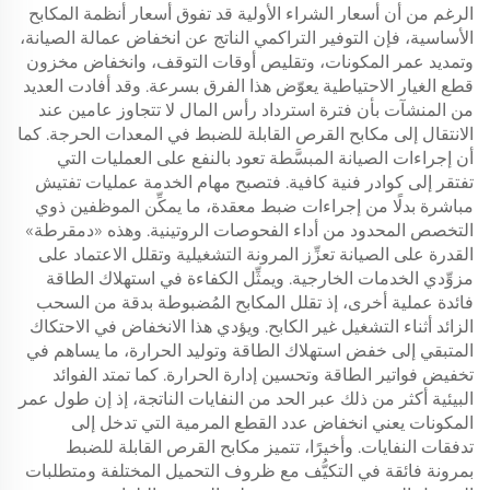
الرغم من أن أسعار الشراء الأولية قد تفوق أسعار أنظمة المكابح
الأساسية، فإن التوفير التراكمي الناتج عن انخفاض عمالة الصيانة،
وتمديد عمر المكونات، وتقليص أوقات التوقف، وانخفاض مخزون
قطع الغيار الاحتياطية يعوّض هذا الفرق بسرعة. وقد أفادت العديد
من المنشآت بأن فترة استرداد رأس المال لا تتجاوز عامين عند
الانتقال إلى مكابح القرص القابلة للضبط في المعدات الحرجة. كما
أن إجراءات الصيانة المبسَّطة تعود بالنفع على العمليات التي
تفتقر إلى كوادر فنية كافية. فتصبح مهام الخدمة عمليات تفتيش
مباشرة بدلًا من إجراءات ضبط معقدة، ما يمكِّن الموظفين ذوي
التخصص المحدود من أداء الفحوصات الروتينية. وهذه «دمقرطة»
القدرة على الصيانة تعزِّز المرونة التشغيلية وتقلل الاعتماد على
مزوِّدي الخدمات الخارجية. ويمثِّل الكفاءة في استهلاك الطاقة
فائدة عملية أخرى، إذ تقلل المكابح المُضبوطة بدقة من السحب
الزائد أثناء التشغيل غير الكابح. ويؤدي هذا الانخفاض في الاحتكاك
المتبقي إلى خفض استهلاك الطاقة وتوليد الحرارة، ما يساهم في
تخفيض فواتير الطاقة وتحسين إدارة الحرارة. كما تمتد الفوائد
البيئية أكثر من ذلك عبر الحد من النفايات الناتجة، إذ إن طول عمر
المكونات يعني انخفاض عدد القطع المرمية التي تدخل إلى
تدفقات النفايات. وأخيرًا، تتميز مكابح القرص القابلة للضبط
بمرونة فائقة في التكيُّف مع ظروف التحميل المختلفة ومتطلبات