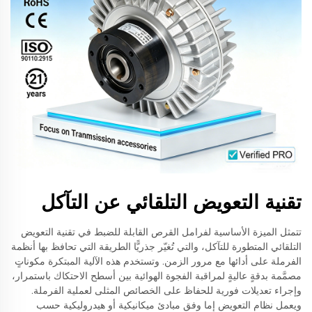
تقنية التعويض التلقائي عن التآكل
تتمثل الميزة الأساسية لفرامل القرص القابلة للضبط في تقنية التعويض
التلقائي المتطورة للتآكل، والتي تُغيّر جذريًّا الطريقة التي تحافظ بها أنظمة
الفرملة على أدائها مع مرور الزمن. وتستخدم هذه الآلية المبتكرة مكوناتٍ
مصمَّمة بدقةٍ عاليةٍ لمراقبة الفجوة الهوائية بين أسطح الاحتكاك باستمرار،
وإجراء تعديلات فورية للحفاظ على الخصائص المثلى لعملية الفرملة.
ويعمل نظام التعويض إما وفق مبادئ ميكانيكية أو هيدروليكية حسب