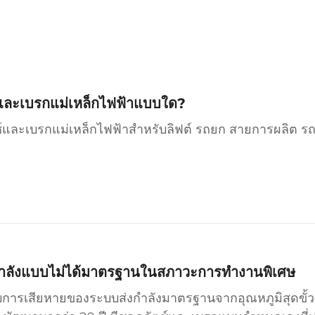
์และเบรกแม่เหล็กไฟฟ้าแบบใด?
์และเบรกแม่เหล็กไฟฟ้าสำหรับลิฟต์ รถยก สายการผลิต รถเข
ำลังแบบไม่ได้มาตรฐานในสภาวะการทำงานพิเศษ
ารเสียหายของระบบส่งกำลังมาตรฐานจากอุณหภูมิสุดขั้ว ฝุ่น