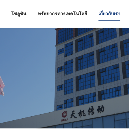
โซลูชัน
ทรัพยากรทางเทคโนโลยี
เกี่ยวกับเรา