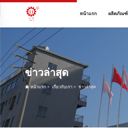
หน้าแรก
ผลิตภัณฑ์
ข่าวล่าสุด
หน้าแรก
>
เกี่ยวกับเรา
>
ข่าวล่าสุด