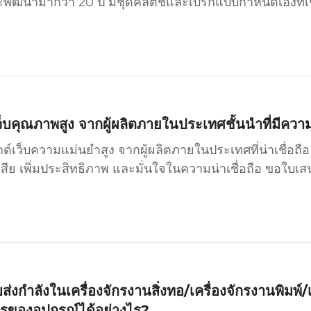
พัฒนามากว่า 20 ปี มีชุดคลัตช์และเบรกแบบกำหนดเองที่เ
่นยำ ขอรับคำปรึกษาทางเทคนิคฟรีได้วันนี้
็บคุณภาพสูง จากผู้ผลิตภายในประเทศชั้นนำที่มีคว
์เว็บความแม่นยำสูง จากผู้ผลิตภายในประเทศที่น่าเชื่อถื
สีย เพิ่มประสิทธิภาพ และมั่นใจในความน่าเชื่อถือ ขอใบเสน
งกำลังในเครื่องจักรงานสิ่งทอ/เครื่องจักรงานพิมพ์/เค
ยรของอุปกรณ์ได้อย่างไร?