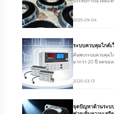
ประสบการณ์วิจัยและ
เฉพาะของคุณอย่างแม
2025-09-04
ระบบควบคุมไกด์เว
ค้นพบระบบควบคุมไกด
มากว่า 20 ปี ลดของเ
2025-03-13
จุดปัญหาด้านระบบส่
ช่วยเพิ่มความเสถี