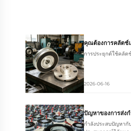
คุณต้องการคลัตช
การประยุกต์ใช้คลัตช
2026-06-16
ปัญหาของการส่งก
กำลังประสบปัญหากับก