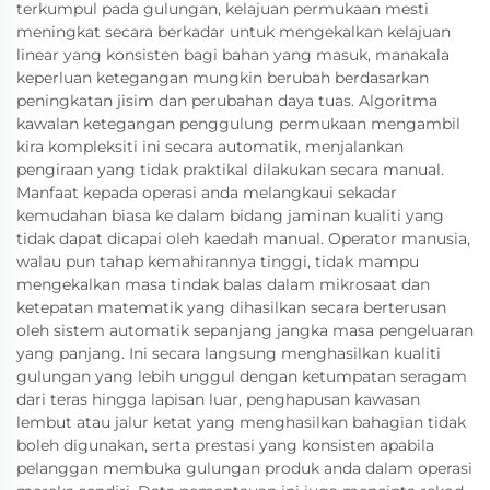
terkumpul pada gulungan, kelajuan permukaan mesti
meningkat secara berkadar untuk mengekalkan kelajuan
linear yang konsisten bagi bahan yang masuk, manakala
keperluan ketegangan mungkin berubah berdasarkan
peningkatan jisim dan perubahan daya tuas. Algoritma
kawalan ketegangan penggulung permukaan mengambil
kira kompleksiti ini secara automatik, menjalankan
pengiraan yang tidak praktikal dilakukan secara manual.
Manfaat kepada operasi anda melangkaui sekadar
kemudahan biasa ke dalam bidang jaminan kualiti yang
tidak dapat dicapai oleh kaedah manual. Operator manusia,
walau pun tahap kemahirannya tinggi, tidak mampu
mengekalkan masa tindak balas dalam mikrosaat dan
ketepatan matematik yang dihasilkan secara berterusan
oleh sistem automatik sepanjang jangka masa pengeluaran
yang panjang. Ini secara langsung menghasilkan kualiti
gulungan yang lebih unggul dengan ketumpatan seragam
dari teras hingga lapisan luar, penghapusan kawasan
lembut atau jalur ketat yang menghasilkan bahagian tidak
boleh digunakan, serta prestasi yang konsisten apabila
pelanggan membuka gulungan produk anda dalam operasi