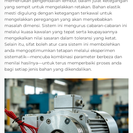
memerlukan pengendalian lembut dalam julat ketegangan
yang sempit untuk mengelakkan retakan. Bahan elastik
mesti digulung dengan ketegangan terkawal untuk
mengelakkan peregangan yang akan menyebabkan
masalah dimensi. Sistem ini mengurus cabaran-cabaran ini
melalui kuasa kawalan yang tepat serta keupayaannya
mengekalkan nilai sasaran dalam toleransi yang ketat.
Selain itu, sifat boleh atur cara sistem ini membolehkan
anda mengoptimumkan tetapan melalui eksperimen
sistematik—mencuba kombinasi parameter berbeza dan
menilai hasilnya—untuk terus memperbaiki proses anda
bagi setiap jenis bahan yang dikendalikan.