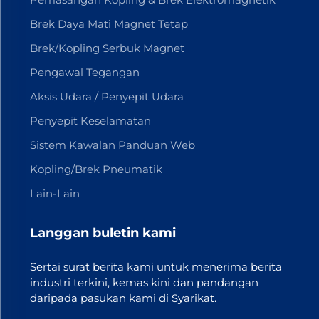
Brek Daya Mati Magnet Tetap
Brek/Kopling Serbuk Magnet
Pengawal Tegangan
Aksis Udara / Penyepit Udara
Penyepit Keselamatan
Sistem Kawalan Panduan Web
Kopling/Brek Pneumatik
Lain-Lain
Langgan buletin kami
Sertai surat berita kami untuk menerima berita
industri terkini, kemas kini dan pandangan
daripada pasukan kami di Syarikat.