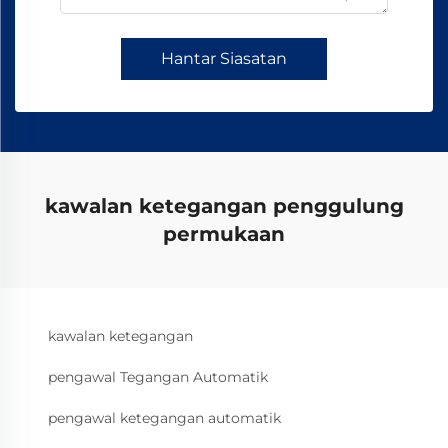
Hantar Siasatan
kawalan ketegangan penggulung
permukaan
kawalan ketegangan
pengawal Tegangan Automatik
pengawal ketegangan automatik