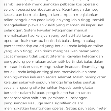
sambil serentak mengurangkan pelbagai kos operasi di
seluruh operasi pembuatan anda. Keuntungan dari segi
kecekapan bermula dengan kemampuan menjalankan
talian pengeluaran pada kelajuan yang lebih tinggi sambil
mengekalkan piawaian kualiti yang memenuhi keperluan
pelanggan. Sistem kawalan ketegangan manual
memaksakan had kelajuan yang berhati-hati kerana
operator tidak mampu bertindak balas dengan cukup
pantas terhadap variasi yang berlaku pada kelajuan talian
yang lebih tinggi, dan risiko menghasilkan bahan yang
cacat menjadi tidak dapat diterima. Kawalan ketegangan
penggulung permukaan automatik bertindak balas dalam
milisaat, bukan saat, menguruskan keadaan dinamik yang
berlaku pada kelajuan tinggi dan membolehkan anda
meningkatkan keluaran secara selamat. Malah peningkatan
kelajuan sebanyak sepuluh hingga lima belas peratus
secara langsung diterjemahkan kepada peningkatan
berkadar dalam isi padu pengeluaran harian tanpa
menambahkan shift atau peralatan. Sumbangan
pengurangan sisa juga sama signifikan dalam
meningkatkan keuntungan operasi. Setiap paun atau meter