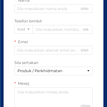
Nama
0/100
Telefon bimbit
Kod
0/16
Emel
0/100
Sila sertakan
Produk / Perkhidmatan
Mesej
0/1000