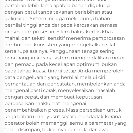
bertahan lebih lama apabila bahan digulung
dengan betul tanpa tekanan berlebihan atau
gelinciran. Sistem ini juga melindungi bahan
bernilai tinggi anda daripada kerosakan semasa
proses pemprosesan. Filem halus, kertas khas
mahal, dan tekstil sensitif menerima pemprosesan
lembut dan konsisten yang mengekalkan sifat
serta rupa asalnya. Penggunaan tenaga sering
berkurangan kerana sistem mengendalikan motor
dan pemacu pada kecekapan optimum, bukan
pada tahap kuasa tinggi tetap. Anda memperoleh
data pengeluaran yang bernilai melalui ciri
pemantauan dan pencatatan, membolehkan anda
mengenal pasti corak, menyelesaikan masalah
dengan cepat, dan membuat keputusan
berdasarkan maklumat mengenai
penambahbaikan proses. Masa persediaan untuk
kerja baharu menyusut secara mendadak kerana
operator boleh memanggil semula parameter yang
telah disimpan, bukannya bermula dari awal