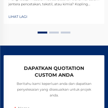
jentera pencetakan, tekstil, atau kimia? Kopling
elektromagnetik TJ-A menghilangkan gelinciran,
meningkatkan keluaran sebanyak 15–20%, dan
LIHAT LAGI
memastikan keselamatan tanpa asbes. Ketahui
bagaimana pengilang terkemuka global mencapai
kebolehpercayaan 99.8%—minta borang spesifikasi
hari ini.
DAPATKAN QUOTATION
CUSTOM ANDA
Beritahu kami keperluan anda dan dapatkan
penyelesaian yang disesuaikan untuk projek
anda.