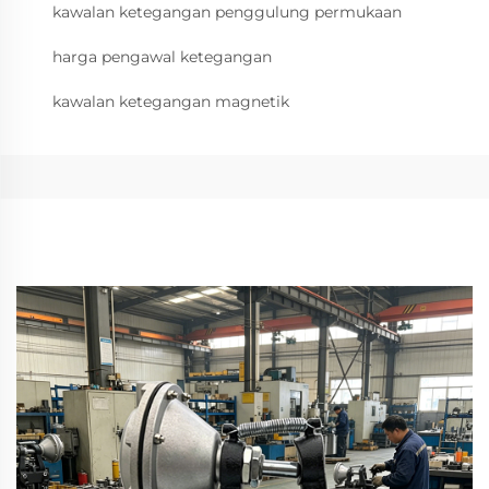
kawalan ketegangan penggulung permukaan
harga pengawal ketegangan
kawalan ketegangan magnetik