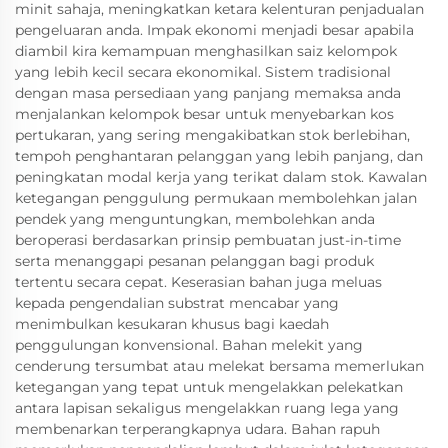
minit sahaja, meningkatkan ketara kelenturan penjadualan
pengeluaran anda. Impak ekonomi menjadi besar apabila
diambil kira kemampuan menghasilkan saiz kelompok
yang lebih kecil secara ekonomikal. Sistem tradisional
dengan masa persediaan yang panjang memaksa anda
menjalankan kelompok besar untuk menyebarkan kos
pertukaran, yang sering mengakibatkan stok berlebihan,
tempoh penghantaran pelanggan yang lebih panjang, dan
peningkatan modal kerja yang terikat dalam stok. Kawalan
ketegangan penggulung permukaan membolehkan jalan
pendek yang menguntungkan, membolehkan anda
beroperasi berdasarkan prinsip pembuatan just-in-time
serta menanggapi pesanan pelanggan bagi produk
tertentu secara cepat. Keserasian bahan juga meluas
kepada pengendalian substrat mencabar yang
menimbulkan kesukaran khusus bagi kaedah
penggulungan konvensional. Bahan melekit yang
cenderung tersumbat atau melekat bersama memerlukan
ketegangan yang tepat untuk mengelakkan pelekatkan
antara lapisan sekaligus mengelakkan ruang lega yang
membenarkan terperangkapnya udara. Bahan rapuh