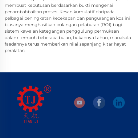
membuat keputusan berdasarkan bukti mengenai
penambahbaikan proses. Kesan kumulatif daripada
pelbagai peningkatan kecekapan dan pengurangan kos ini
biasanya menghasilkan pulangan pelaburan (ROI) bagi
sistem kawalan ketegangan penggulung permukaan
dalam tempoh beberapa bulan, bukannya tahun, manakala
faedahnya terus memberikan nilai sepanjang kitar hayat
peralatan.