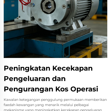
Peningkatan Kecekapan
Pengeluaran dan
Pengurangan Kos Operasi
Kawalan ketegangan penggulung permukaan memberikan
faedah kewangan yang menarik melalui pelbagai
mekanisme yang meningkatkan kecekapan pengeluaran