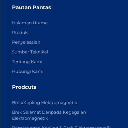
Pautan Pantas
Halaman Utama
Produk
Penyelesaian
Sumber Teknikal
Tentang Kami
Hubungi Kami
Prodcuts
Brek/Kopling Elektromagnetik
Brek Selamat Daripada Kegagalan
Elektromagnetik
Pemasangan Kopling & Brek Elektromagnetik