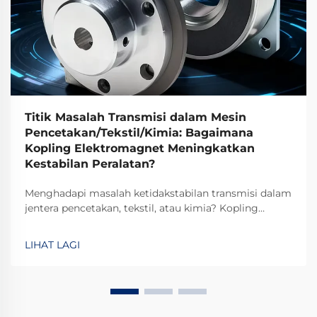
Titik Masalah Transmisi dalam Mesin
Pencetakan/Tekstil/Kimia: Bagaimana
Kopling Elektromagnet Meningkatkan
Kestabilan Peralatan?
Menghadapi masalah ketidakstabilan transmisi dalam
jentera pencetakan, tekstil, atau kimia? Kopling
elektromagnetik TJ-A menghilangkan gelinciran,
meningkatkan keluaran sebanyak 15–20%, dan
LIHAT LAGI
memastikan keselamatan tanpa asbes. Ketahui
bagaimana pengilang terkemuka global mencapai
kebolehpercayaan 99.8%—minta borang spesifikasi
hari ini.