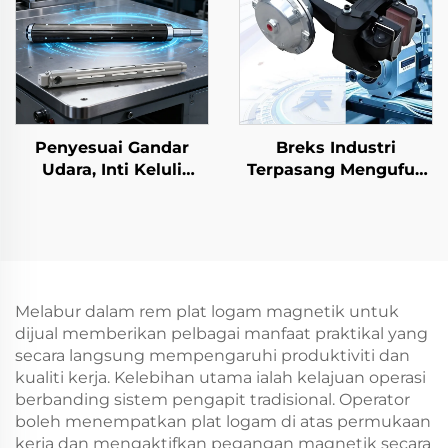
Penyesuai Gandar
Breks Industri
Udara, Inti Keluli
Terpasang Mengufuk
Tegar, Fleksibel, Saiz 3
Jenis Cakera Udara
dan 6 Inci, Komponen
Pneumatik Inti Galas
Mesin Percetakan
Kilang Langsung
Melabur dalam rem plat logam magnetik untuk
dijual memberikan pelbagai manfaat praktikal yang
secara langsung mempengaruhi produktiviti dan
kualiti kerja. Kelebihan utama ialah kelajuan operasi
berbanding sistem pengapit tradisional. Operator
boleh menempatkan plat logam di atas permukaan
kerja dan mengaktifkan pegangan magnetik secara