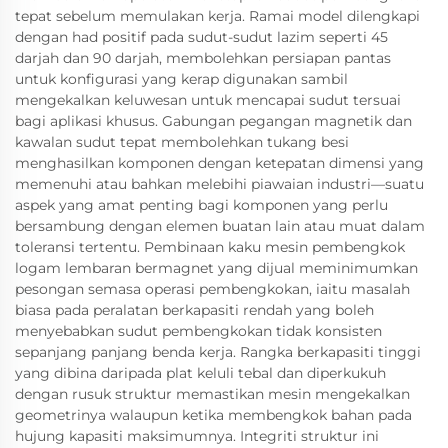
tepat sebelum memulakan kerja. Ramai model dilengkapi
dengan had positif pada sudut-sudut lazim seperti 45
darjah dan 90 darjah, membolehkan persiapan pantas
untuk konfigurasi yang kerap digunakan sambil
mengekalkan keluwesan untuk mencapai sudut tersuai
bagi aplikasi khusus. Gabungan pegangan magnetik dan
kawalan sudut tepat membolehkan tukang besi
menghasilkan komponen dengan ketepatan dimensi yang
memenuhi atau bahkan melebihi piawaian industri—suatu
aspek yang amat penting bagi komponen yang perlu
bersambung dengan elemen buatan lain atau muat dalam
toleransi tertentu. Pembinaan kaku mesin pembengkok
logam lembaran bermagnet yang dijual meminimumkan
pesongan semasa operasi pembengkokan, iaitu masalah
biasa pada peralatan berkapasiti rendah yang boleh
menyebabkan sudut pembengkokan tidak konsisten
sepanjang panjang benda kerja. Rangka berkapasiti tinggi
yang dibina daripada plat keluli tebal dan diperkukuh
dengan rusuk struktur memastikan mesin mengekalkan
geometrinya walaupun ketika membengkok bahan pada
hujung kapasiti maksimumnya. Integriti struktur ini