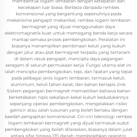
membentuk logam lembaran dengan ketepatan dan
kecekapan luar biasa. Berbeza daripada rembes
konvensional yang bergantung sepenuhnya pada
mekanisme pengapit mekanikal, rembes logam lembaran
bermagnet yang dijual menggunakan daya
elektromagnetik kuat untuk memegang benda kerja secara
mantap semasa proses pembengkokan. Peralatan ini
biasanya menampilkan pembinaan keluli yang kukuh
dengan jalur atau plat bermagnet terpadu yang tertanam
di dalam rasuk pengapit, mencipta daya pegangan
seragam di seluruh permukaan kerja. Fungsi utama alat ini
ialah mencipta pembengkokan, tepi, dan lipatan yang tepat
pada pelbagai jenis logam lembaran, termasuk keluli,
aluminium, keluli tahan karat, dan bahan berlapis zink.
Sistem pegangan bermagnet memastikan bahawa bahan
berketebalan nipis sekalipun kekal kukuh kedudukannya
sepanjang operasi pembengkokan, mengelakkan risiko
gelincir atau salah susunan yang boleh berlaku dengan
kaedah pengapitan konvensional. Ciri-ciri teknologi rembes
logam lembaran bermagnet yang dijual termasuk sudut
pembengkokan yang boleh dilaraskan, biasanya dalam julat
antara sifar hingga 135 darjah, membolehkan operator