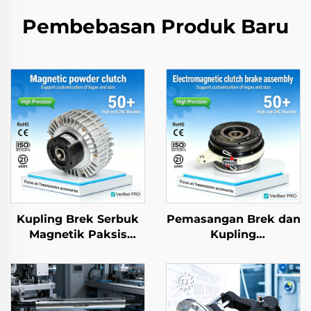
Pembebasan Produk Baru
Kupling Brek Serbuk
Pemasangan Brek dan
Magnetik Paksis
Kupling
Dwiganda dan Paksis
Elektromagnet Keluli
Tunggal dengan
24V, Jaminan Jenama
Pengawal Ketegangan
Tianji dan OEM untuk
24V, 2.5–40 kg
Mesin Percetakan dan
Fotokopi