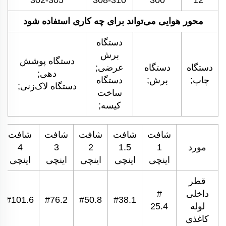
302-305
308-310
300
12″
محور هوایی می‌تواند برای چه کاری استفاده شود
دستگاه
برش
دستگاه پوشش
دستگاه
دستگاه
عرضی;
دهی;
چاپ;
برش;
دستگاه
دستگاه لاک‌زنی;
ساخت
کیسه;
شافت
شافت
شافت
شافت
شافت
مورد
1
1.5
2
3
4
اینچی
اینچی
اینچی
اینچی
اینچی
قطر
داخلی
#
#101.6
#76.2
#50.8
#38.1
لوله
25.4
کاغذی