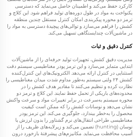
کارکرد حفظ می‌کند و اطمینان حاصل می‌نماید که دسترسی
یکنواخت به مواد در طول دوره‌های تولید فراهم شود. این
کلاچ و
ترمز دو محوره
پیکربندی امکان کنترل مستقل چندین منطقه
کشش را فراهم می‌سازد و توالی‌های پیچیدهٔ دسترسی به مواد را
در ماشین‌آلات چندایستگاهی تسهیل می‌کند.
کنترل دقیق و ثبات
مدیریت دقیق کشش، تجهیزات تولید حرفه‌ای را از ماشین‌آلات
ابتدایی متمایز می‌سازد و این
ترمز پودر مغناطیسی
سیستم دقت
استثنایی در کنترل ارائه می‌دهد. الکترونیک‌های این
کنترل‌کننده
کشش ۲۴ ولتی
سیستم به‌طور مداوم شدت میدان مغناطیسی را
نظارت کرده و تنظیم می‌کنند تا مقادیر هدف کشش را در
محدوده‌های باریکی از تحمل حفظ نمایند. این
کلاچ و ترمز دو
محوره
سیستم به‌سرعت در برابر تغییرات مواد و سرعت واکنش
نشان می‌دهد و نوسانات کشش را که ممکن است کیفیت
محصول را به‌خطر بیندازد، جلوگیری می‌کند. این
ترمز پودر
مغناطیسی
طراحی انتقال‌های نرم گشتاور را بدون لرزش یا
نوسان (hunting) تضمین می‌کند و زیرلایه‌های ظریف را از
آسیب محافظت می‌نماید. مکانیزم‌های پیشرفتهٔ بازخورد درون