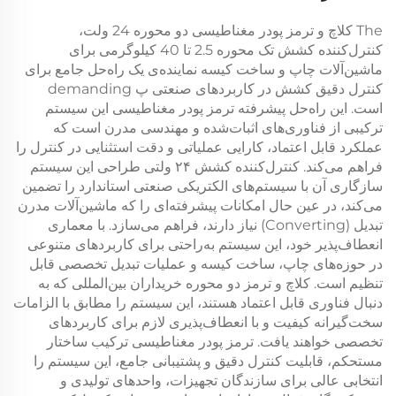
The
کلاچ و ترمز پودر مغناطیسی دو محوره 24 ولت،
کنترل‌کننده کشش تک محوره 2.5 تا 40 کیلوگرمی برای
ماشین‌آلات چاپ و ساخت کیسه
نماینده‌ی یک راه‌حل جامع برای
کنترل دقیق کشش در کاربردهای صنعتی پ demanding
است. این راه‌حل پیشرفته
ترمز پودر مغناطیسی
این سیستم
ترکیبی از فناوری‌های اثبات‌شده و مهندسی مدرن است که
عملکرد قابل اعتماد، کارایی عملیاتی و دقت استثنایی در کنترل را
فراهم می‌کند.
کنترل‌کننده کشش ۲۴ ولتی
طراحی این سیستم
سازگاری آن با سیستم‌های الکتریکی صنعتی استاندارد را تضمین
می‌کند، در عین حال امکانات پیشرفته‌ای را که ماشین‌آلات مدرن
تبدیل (Converting) نیاز دارند، فراهم می‌سازد. با معماری
انعطاف‌پذیر خود، این سیستم به‌راحتی برای کاربردهای متنوعی
در حوزه‌های چاپ، ساخت کیسه و عملیات تبدیل تخصصی قابل
تنظیم است.
کلاچ و ترمز دو محوره
خریداران بین‌المللی که به
دنبال فناوری قابل اعتماد هستند، این سیستم را مطابق با الزامات
سخت‌گیرانه کیفیت و با انعطاف‌پذیری لازم برای کاربردهای
تخصصی خواهند یافت.
ترمز پودر مغناطیسی
ترکیب ساختار
مستحکم، قابلیت کنترل دقیق و پشتیبانی جامع، این سیستم را
انتخابی عالی برای سازندگان تجهیزات، واحدهای تولیدی و