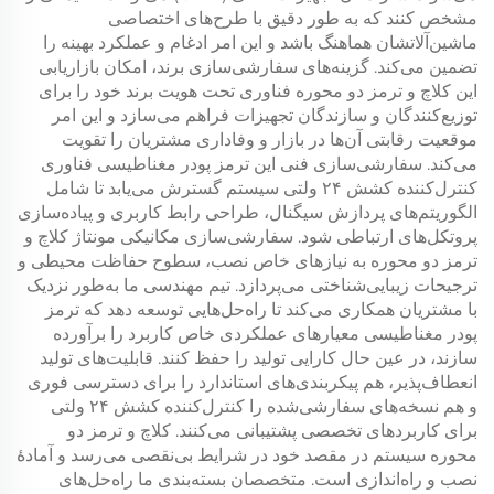
مشخص کنند که به طور دقیق با طرح‌های اختصاصی
ماشین‌آلاتشان هماهنگ باشد و این امر ادغام و عملکرد بهینه را
تضمین می‌کند. گزینه‌های سفارشی‌سازی برند، امکان بازاریابی
این
کلاچ و ترمز دو محوره
فناوری تحت هویت برند خود را برای
توزیع‌کنندگان و سازندگان تجهیزات فراهم می‌سازد و این امر
موقعیت رقابتی آن‌ها در بازار و وفاداری مشتریان را تقویت
می‌کند. سفارشی‌سازی فنی این
ترمز پودر مغناطیسی
فناوری
کنترل‌کننده کشش ۲۴ ولتی
سیستم گسترش می‌یابد تا شامل
الگوریتم‌های پردازش سیگنال، طراحی رابط کاربری و پیاده‌سازی
پروتکل‌های ارتباطی شود. سفارشی‌سازی مکانیکی مونتاژ
کلاچ و
ترمز دو محوره
به نیازهای خاص نصب، سطوح حفاظت محیطی و
ترجیحات زیبایی‌شناختی می‌پردازد. تیم مهندسی ما به‌طور نزدیک
با مشتریان همکاری می‌کند تا راه‌حل‌هایی توسعه دهد که
ترمز
پودر مغناطیسی
معیارهای عملکردی خاص کاربرد را برآورده
سازند، در عین حال کارایی تولید را حفظ کنند. قابلیت‌های تولید
انعطاف‌پذیر، هم پیکربندی‌های استاندارد را برای دسترسی فوری
و هم نسخه‌های سفارشی‌شده را
کنترل‌کننده کشش ۲۴ ولتی
برای کاربردهای تخصصی پشتیبانی می‌کنند.
کلاچ و ترمز دو
محوره
سیستم در مقصد خود در شرایط بی‌نقصی می‌رسد و آمادهٔ
نصب و راه‌اندازی است. متخصصان بسته‌بندی ما راه‌حل‌های