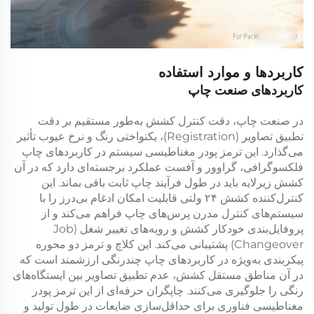
کاربردها و موارد استفاده
کاربردهای صنعت چاپ
در صنعت چاپ، دقت کنترل کشش به‌طور مستقیم بر دقت
تطبیق تصاویر (Registration)، یکنواختی رنگ و نرخ عیوب تأثیر
می‌گذارد. این
ترمز پودر مغناطیسی
سیستم در کاربردهای چاپ
فلکسوگرافی، گراوور و آفست عملکرد برجسته‌ای دارد که در آن
کشش زیرلایه باید در طول فرآیند چاپ ثابت باقی بماند. این
کنترل‌کننده کشش ۲۴ ولتی
قابلیت امکان ادغام بی‌درز را با
سیستم‌های کنترل مدرن پرس‌های چاپ فراهم می‌کند و از
پروفایل‌بندی خودکار کشش و رویه‌های تغییر شغل (Job
Changeover) پشتیبانی می‌کند. این
کلاچ و ترمز دو محوره
پیکربندی به‌ویژه در کاربردهای چاپ چندرنگی ارزشمند است که
در آن مناطق مستقل کشش، عدم تطبیق تصاویر بین ایستگاه‌های
رنگی را جلوگیری می‌کنند. چاپگران حرفه‌ای از این
ترمز پودر
مغناطیسی
فناوری برای حداقل‌سازی ضایعات در طول تولید و