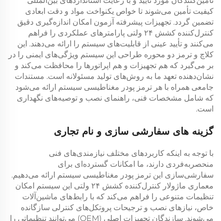
تأمین‌کنندگان مورد تأیید و با رعایت استانداردهای بین‌المللی
کیفیت تأمین می‌شوند تا خواص یکنواخت مواد و دقت ابعادی
تضمین گردد. تجهیزات پیشرفته آزمون امکان اندازه‌گیری دقیق
کنترل‌کننده کشش ۲۴ ولتی
پارامترهای عملکردی را فراهم
می‌کنند و تأیید عینی از قابلیت‌های سیستم را ارائه می‌دهند. این
کلاچ و ترمز دو محوره
طراحی این سیستم ویژگی‌های ایمنی را در
بر می‌گیرد که هم تجهیزات و هم اپراتورها را محافظت می‌کند و
نشان‌دهنده تعهد ما به روش‌های تولید مسئولانه است. مستندات
جامعی همراه با هر
ترمز پودر مغناطیسی
سیستم ارائه می‌شود
که شامل مشخصات فنی، راهنمای نصب و توصیه‌های نگهداری
است.
گزینه های سفارشی سازی و نام تجاری
با توجه به اینکه کاربردهای مختلف نیازمندی‌های فنی
منحصربه‌فردی دارند، ما امکانات گسترده‌ای برای
سفارشی‌سازی این
ترمز پودر مغناطیسی
سیستم ارائه می‌دهیم.
معماری ماژولار
کنترل‌کننده کشش ۲۴ ولتی
این سیستم امکان
تنظیمات متنوعی را فراهم می‌کند که با رابط‌های ماشین‌آلات
خاص، نیازهای نصب و ترجیحات پروتکل‌های کنترلی سازگانده
می‌شوند. سازندگان تجهیزات اصلی (OEM) می‌توانند تنظیماتی را