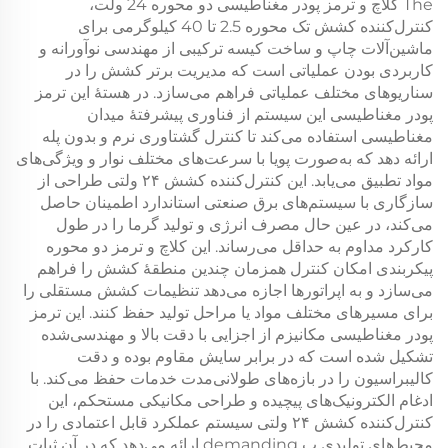
The
کلاچ و ترمز پودر مغناطیسی دو محوره 24 ولت،
کنترل‌کننده کشش تک محوره 2.5 تا 40 کیلوگرمی برای
ماشین‌آلات چاپ و ساخت کیسه
ترکیبی از مهندسی نوآورانه و
کاربردی بودن عملیاتی است که مدیریت برتر کشش را در
سناریوهای مختلف عملیاتی فراهم می‌سازد. در هستهٔ این
ترمز
پودر مغناطیسی
این سیستم از فناوری پیشرفتهٔ میدان
مغناطیسی استفاده می‌کند تا کنترل گشتاوری نرم و بدون پله
ارائه دهد که به‌صورت پویا با سرعت‌های مختلف نوار و ویژگی‌های
مواد تطبیق می‌یابد. این
کنترل‌کننده کشش ۲۴ ولتی
طراحی از
سازگاری با سیستم‌های برق صنعتی استاندارد اطمینان حاصل
می‌کند، در عین حال مصرف انرژی و تولید گرما را در طول
کارکرد مداوم به حداقل می‌رساند. این
کلاچ و ترمز دو محوره
پیکربندی امکان کنترل همزمان چندین منطقهٔ کشش را فراهم
می‌سازد و به اپراتورها اجازه می‌دهد تنظیمات کشش مستقلی را
برای مسیرهای مختلف مواد یا مراحل تولید حفظ کنند. این
ترمز
پودر مغناطیسی
مکانیزم از اجزایی با دقت بالا و مهندسی‌شده
تشکیل شده است که در برابر سایش مقاوم بوده و دقت
کالیبراسیون را در بازه‌های طولانی‌مدت خدمات حفظ می‌کند. با
ادغام الکترونیک‌های پیچیده و طراحی مکانیکی مستحکم، این
کنترل‌کننده کشش ۲۴ ولتی
سیستم عملکرد قابل اعتمادی را در
محیط‌های تولیدی پ demanding ارائه می‌دهد که در آن ثبات