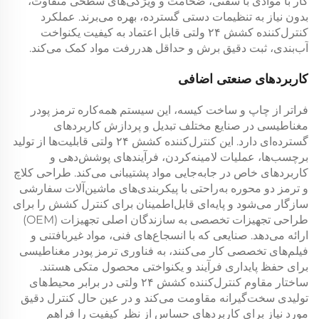
کار با موادی با سفتی، ضخامت و ویژگی‌های سطحی متفاوت،
بدون نیاز به تنظیمات دستی گسترده، بهره می‌برند. عملکرد
کنترل‌کننده کشش ۲۴ ولتی
قابل اعتماد به کیفیت یکنواخت
آب‌بندی، ثبت دقیق برش و حداقل هدررفت مواد کمک می‌کند.
کاربردهای صنعتی اضافی
فراتر از چاپ و ساخت کیسه، این سیستم همه‌کاره
ترمز پودر
مغناطیسی
در صنایع مختلف تبدیل و پردازش کاربردهای
گسترده‌ای دارد. این
کنترل‌کننده کشش ۲۴ ولتی
قابلیت‌ها از تولید
برچسب‌ها، عملیات لامینه‌کردن، فرآیندهای پوشش‌دهی و
کاربردهای خاص در جابه‌جایی مواد پشتیبانی می‌کند. طراحی
کلاچ
و ترمز دو محوره
به‌راحتی با پیکربندی‌های ماشین‌آلات سفارشی
سازگار می‌شود و پایه‌ای قابل‌اطمینان برای کنترل کشش را برای
طراحی تجهیزات تخصصی به سازندگان اصلی تجهیزات (OEM)
ارائه می‌دهد. صنایعی که با انسجاع‌های فنی، مواد غیربافتنی و
فیلم‌های تخصصی کار می‌کنند، به فناوری
ترمز پودر مغناطیسی
برای حفظ پایداری فرآیند و یکنواختی محصول متکی هستند.
ساختار مقاوم
کنترل‌کننده کشش ۲۴ ولتی
در برابر محیط‌های
تولیدی سخت‌گیرانه مقاومت می‌کند و در عین حال کنترل دقیق
مورد نیاز برای کاربردهای حساس از نظر کیفیت را فراهم