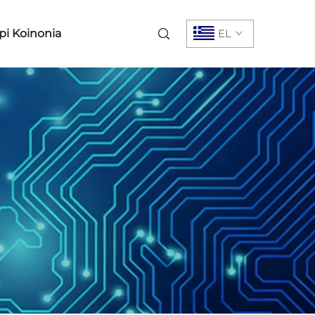
pi Koinonia
EL