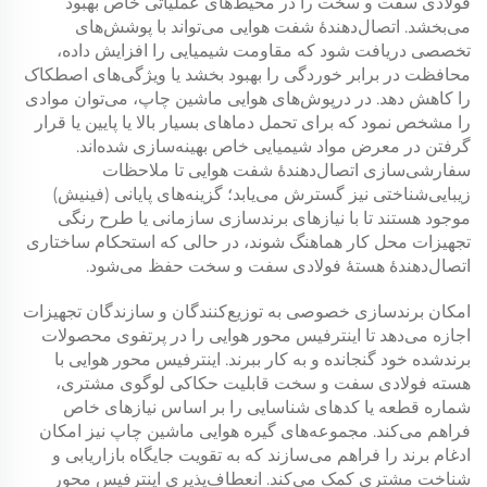
فولادی سفت و سخت را در محیط‌های عملیاتی خاص بهبود
می‌بخشد. اتصال‌دهندهٔ شفت هوایی می‌تواند با پوشش‌های
تخصصی دریافت شود که مقاومت شیمیایی را افزایش داده،
محافظت در برابر خوردگی را بهبود بخشد یا ویژگی‌های اصطکاک
را کاهش دهد. در درپوش‌های هوایی ماشین چاپ، می‌توان موادی
را مشخص نمود که برای تحمل دماهای بسیار بالا یا پایین یا قرار
گرفتن در معرض مواد شیمیایی خاص بهینه‌سازی شده‌اند.
سفارشی‌سازی اتصال‌دهندهٔ شفت هوایی تا ملاحظات
زیبایی‌شناختی نیز گسترش می‌یابد؛ گزینه‌های پایانی (فینیش)
موجود هستند تا با نیازهای برندسازی سازمانی یا طرح رنگی
تجهیزات محل کار هماهنگ شوند، در حالی که استحکام ساختاری
اتصال‌دهندهٔ هستهٔ فولادی سفت و سخت حفظ می‌شود.
امکان برندسازی خصوصی به توزیع‌کنندگان و سازندگان تجهیزات
اجازه می‌دهد تا اینترفیس محور هوایی را در پرتفوی محصولات
برندشده خود گنجانده و به کار ببرند. اینترفیس محور هوایی با
هسته فولادی سفت و سخت قابلیت حکاکی لوگوی مشتری،
شماره قطعه یا کدهای شناسایی را بر اساس نیازهای خاص
فراهم می‌کند. مجموعه‌های گیره هوایی ماشین چاپ نیز امکان
ادغام برند را فراهم می‌سازند که به تقویت جایگاه بازاریابی و
شناخت مشتری کمک می‌کند. انعطاف‌پذیری اینترفیس محور