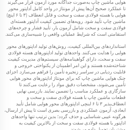
هوایی ماشین چاپ به‌صورت جداگانه مورد آزمون قرار می‌گیرند
تا عملکرد صحیح آن‌ها پیش از مونتاژ در واحد کامل آداپتور محور
هوایی با هسته فولادی سفت و سخت و قابل انعطاف (۳ تا ۶ اینچ)
ماشین چاپ تأیید شود. رویه‌های تضمین کیفیت آداپتور هسته‌ای
فولادی سفت و سخت شامل آزمون بار، تأیید فشار و چرخه‌های
استقامتی است که شرایط عملیاتی واقعی را شبیه‌سازی می‌کنند.
استانداردهای بین‌المللی کیفیت، روش‌های تولید اداپتورهای محور
هوایی را هدایت می‌کنند. واحدهای تولید اداپتورهای هسته فولادی
سفت و سخت، دارای گواهینامه‌های سیستم‌های مدیریت کیفیت
شناخته‌شده هستند و این امر اطمینان از یکنواختی خروجی و
قابلیت ردیابی در سراسر زنجیره تأمین را فراهم می‌سازد. اجزای
چنک هوایی ماشین چاپ که برای مونتاژ اداپتورهای محور هوایی
تأمین می‌شوند، مشخصات دقیق مواد را رعایت می‌کنند تا
سازگاری و عملکرد مناسب را تضمین نمایند. بازرسی نهایی
قطعات ماشین چاپ با هسته فولادی سفت و سخت و
انعطاف‌پذیر ۳ تا ۶ اینچی اداپتورهای محور هوایی شامل تأیید
ابعادی، آزمون عملکردی و بازرسی بصری است تا پیش از ارسال،
هرگونه عیبی شناسایی و حذف گردد؛ بدین ترتیب تنها واحدهای
اداپتور با هسته فولادی سفت و سخت از بالاترین کیفیت به
مشتریان تحویل داده می‌شوند.