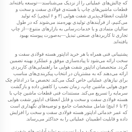
که چالش‌های عملیاتی را از نزدیک می‌شناسند—توسعه یافته‌اند.
قطعات ماشین‌های چاپ با هسته‌ی فولادی سفت و سخت و
قابلیت انعطاف‌پذیری شفت هوایی (۳ و ۶ اینچی) که تولید
می‌کنیم، از فرآیندهای تولیدی بهره‌مند می‌شوند که در طول
سالیان متمادی و با خدمات‌رسانی به بازارهای متنوع—از چاپ
تجاری تا کاربردهای صنعتی تبدیل—به‌صورت پیوسته بهبود
یافته‌اند.
پشتیبانی فنی همراه با هر خرید اداپتور هسته فولادی سفت و
سخت ارائه می‌شود تا پیاده‌سازی موفق و عملکرد بهینه تضمین
گردد. متخصصان اداپتور شفت هوایی ما راهنمایی‌های کاربردی
ارائه می‌دهند که به مشتریان در انتخاب پیکربندی‌های مناسب
برای نیازهای عملیاتی خاص کمک می‌کند. تخصص ما در ادغام چک
جوی هوایی ماشین چاپ، زمان نصب را کاهش داده و بازگشت
سرمایه را تسریع می‌کند. مستندات فنی قطعات ماشین چاپ با
هسته فولادی سفت و سخت و قابل انعطاف اداپتور شفت هوایی
(۳ تا ۶ اینچ) شامل مشخصات جامع و توصیه‌های نگهداری است
که عمر خدماتی اداپتور هسته فولادی سفت و سخت را افزایش
داده و قابلیت اطمینان عملیاتی را به حداکثر می‌رساند.
تضمین کیفیت، رویکرد ما را نسبت به تولید آداپتورهای شفت