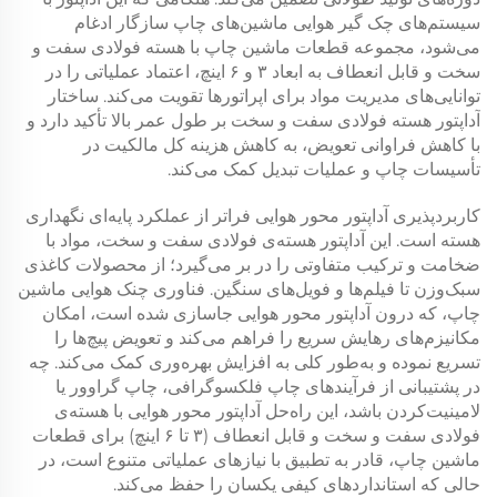
سیستم‌های چک گیر هوایی ماشین‌های چاپ سازگار ادغام
می‌شود، مجموعه قطعات ماشین چاپ با هسته فولادی سفت و
سخت و قابل انعطاف به ابعاد ۳ و ۶ اینچ، اعتماد عملیاتی را در
توانایی‌های مدیریت مواد برای اپراتورها تقویت می‌کند. ساختار
آداپتور هسته فولادی سفت و سخت بر طول عمر بالا تأکید دارد و
با کاهش فراوانی تعویض، به کاهش هزینه کل مالکیت در
تأسیسات چاپ و عملیات تبدیل کمک می‌کند.
کاربردپذیری آداپتور محور هوایی فراتر از عملکرد پایه‌ای نگهداری
هسته است. این آداپتور هسته‌ی فولادی سفت و سخت، مواد با
ضخامت و ترکیب متفاوتی را در بر می‌گیرد؛ از محصولات کاغذی
سبک‌وزن تا فیلم‌ها و فویل‌های سنگین. فناوری چنک هوایی ماشین
چاپ، که درون آداپتور محور هوایی جاسازی شده است، امکان
مکانیزم‌های رهایش سریع را فراهم می‌کند و تعویض پیچ‌ها را
تسریع نموده و به‌طور کلی به افزایش بهره‌وری کمک می‌کند. چه
در پشتیبانی از فرآیندهای چاپ فلکسوگرافی، چاپ گراوور یا
لامینیت‌کردن باشد، این راه‌حل آداپتور محور هوایی با هسته‌ی
فولادی سفت و سخت و قابل انعطاف (۳ تا ۶ اینچ) برای قطعات
ماشین چاپ، قادر به تطبیق با نیازهای عملیاتی متنوع است، در
حالی که استانداردهای کیفی یکسان را حفظ می‌کند.