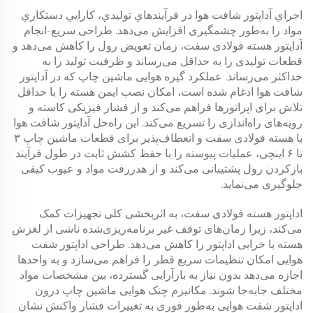
اجراي آداپتور شافت هوا در فرآيندهاي توليدي، كارايي دستكاري
مواد را به‌طور چشمگيری افزایش می‌دهد. طراحی سریع-انجام
آداپتور هسته فولادی سفت، زمان تعویض رول را کاهش می‌دهد و
قطعات تولیدی را به حداقل می‌رساند و ظرفیت تولید را به
حداکثر می‌رساند. عملکرد گیره هوایی ماشین چاپ که در آداپتور
شافت هوا ادغام شده است، امکان نصب ایمن هسته را با حداقل
تلاش برای اپراتورها فراهم می‌کند و از فشار فیزیکی کاسته و
رویه‌های راه‌اندازی را تسریع می‌کند. این راه‌حل آداپتور شافت هوا
با هسته فولادی سفت و انعطاف‌پذیر برای قطعات ماشین چاپ ۳
تا ۶ اینچی، عملیات پیوسته را با حفظ کشش ثابت در طول فرآیند
بازکردن رول پشتیبانی می‌کند و از هدررفت مواد و عیوب کیفی
جلوگیری می‌نماید.
اداپتور هسته فولادی سفت، به اثربخشی کلی تجهیزات کمک
می‌کند، زیرا زمان‌های توقف غیر برنامه‌ریزی‌شده ناشی از لغزش
هسته یا خرابی اداپتور را کاهش می‌دهد. طراحی اداپتور شفت
هوایی امکان تنظیمات سریع قطر را فراهم می‌سازد و به واحدها
اجازه می‌دهد بدون نیاز به بازآرایی گسترده، بین مشخصات مواد
مختلف جابه‌جا شوند. مکانیزم چنک هوایی ماشین چاپ درون
اداپتور شفت هوایی به‌طور فوری به تغییرات فشار واکنش نشان