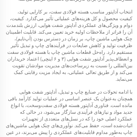
انتخاب آداپتور مناسب هسته فولادی سفت، بر کارایی تولید،
کیفیت محصول و کل هزینه‌های عملیاتی تأثیر می‌گذارد. کیفیت،
دوام و ویژگی‌های عملکردی آداپتور شفت هوایی، ارزش بلندمدت
آن را فراتر از ملاحظات اولیه خرید تعیین می‌کند. قابلیت اطمینان
چنک هوایی ماشین چاپ، بر زمان در دسترس بودن (آپ‌تایم)،
ظرفیت تولید و کاهش ضایعات در فرآیندهای چاپ و تبدیل تأثیر
مستقیم دارد. راه‌حل قطعات ماشین چاپ با هسته فولادی سفت
و انعطاف‌پذیر آداپتور شفت هوایی (۳ و ۶ اینچی) اعتماد خریداران
بین‌المللی را نسبت به زیرساخت‌های مدیریت موادشان تقویت
می‌کند و از طریق تعالی عملیاتی، به ایجاد مزیت رقابتی کمک
می‌نماید.
با ادامه تحولات در صنایع چاپ و تبدیل، آداپتور شفت هوایی
همچنان به‌عنوان یک عنصر اساسی در عملیات تولید کارآمد باقی
مانده است. فناوری آداپتور هسته فولادی سفت‌وسخت، با انواع
جدید مواد و نیازهای فرآیندی سازگار می‌شود، در حالی که
عملکرد اصلی خود را که در نسل‌های متعددی از تجهیزات
اثبات‌شده است، حفظ می‌کند. نوآوری‌های چنک هوایی ماشین‌های
چاپ به‌طور مداوم قابلیت‌های عملکردی را پیش می‌برند، در عین