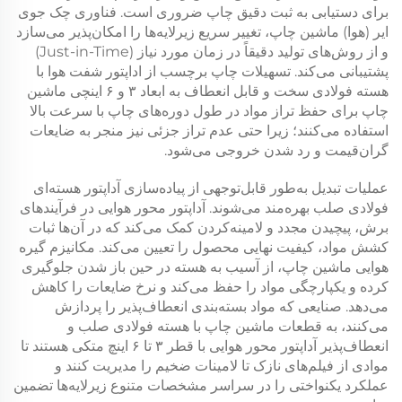
برای دستیابی به ثبت دقیق چاپ ضروری است. فناوری چک جوی
ایر (هوا) ماشین چاپ، تغییر سریع زیرلایه‌ها را امکان‌پذیر می‌سازد
و از روش‌های تولید دقیقاً در زمان مورد نیاز (Just-in-Time)
پشتیبانی می‌کند. تسهیلات چاپ برچسب از اداپتور شفت هوا با
هسته فولادی سخت و قابل انعطاف به ابعاد ۳ و ۶ اینچی ماشین
چاپ برای حفظ تراز مواد در طول دوره‌های چاپ با سرعت بالا
استفاده می‌کنند؛ زیرا حتی عدم تراز جزئی نیز منجر به ضایعات
گران‌قیمت و رد شدن خروجی می‌شود.
عملیات تبدیل به‌طور قابل‌توجهی از پیاده‌سازی آداپتور هسته‌ای
فولادی صلب بهره‌مند می‌شوند. آداپتور محور هوایی در فرآیندهای
برش، پیچیدن مجدد و لامینه‌کردن کمک می‌کند که در آن‌ها ثبات
کشش مواد، کیفیت نهایی محصول را تعیین می‌کند. مکانیزم گیره
هوایی ماشین چاپ، از آسیب به هسته در حین باز شدن جلوگیری
کرده و یکپارچگی مواد را حفظ می‌کند و نرخ ضایعات را کاهش
می‌دهد. صنایعی که مواد بسته‌بندی انعطاف‌پذیر را پردازش
می‌کنند، به قطعات ماشین چاپ با هسته فولادی صلب و
انعطاف‌پذیر آداپتور محور هوایی با قطر ۳ تا ۶ اینچ متکی هستند تا
موادی از فیلم‌های نازک تا لامینات ضخیم را مدیریت کنند و
عملکرد یکنواختی را در سراسر مشخصات متنوع زیرلایه‌ها تضمین