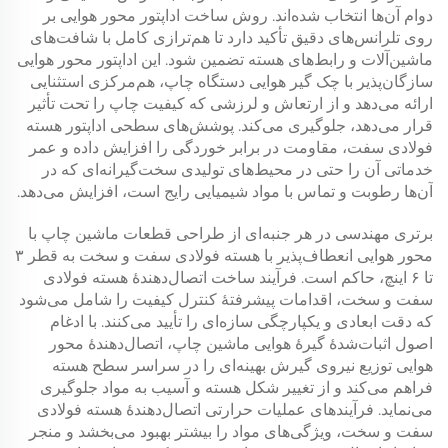
دوام آن‌ها انتخاب شده‌اند. روش ساخت اداپتور محور هوایی بر
روی تلرانس‌های دقیق تأکید دارد تا هم‌ترازی کامل با شافت‌های
ماشین‌آلات و رابط‌های هسته تضمین شود. این اداپتور محور هوایی
سازگان‌پذیر با چک گیر هوایی دستگاه چاپ، هم‌مرکزی استثنایی
ارائه می‌دهد و از ارتعاش و لرزشی که کیفیت چاپ را تحت تأثیر
قرار می‌دهد، جلوگیری می‌کند. پوشش‌های سطحی اداپتور هسته
فولادی سفت، مقاومت در برابر خوردگی را افزایش داده و عمر
خدماتی آن را حتی در محیط‌های تولیدی سخت‌گیرانه‌ای که در
آن‌ها رطوبت و تماس با مواد شیمیایی رایج است، افزایش می‌دهد.
برتری مهندسی در هر جنبه‌ای از طراحی قطعات ماشین چاپ با
محور هوایی انعطاف‌پذیر با هسته فولادی سفت و سخت به قطر ۳
تا ۶ اینچ، حاکم است. فرآیند ساخت اتصال‌دهندهٔ هسته فولادی
سفت و سخت، اقدامات پیشرفتهٔ کنترل کیفیت را شامل می‌شود
که دقت ابعادی و یکپارچگی سازه‌ای را تأیید می‌کنند. با ادغام
اصول اثبات‌شدهٔ گیرهٔ هوایی ماشین چاپ، اتصال‌دهندهٔ محور
هوایی توزیع نیروی گیرش بهینه‌ای را در سراسر سطح هسته
فراهم می‌کند و از تغییر شکل هسته و آسیب به مواد جلوگیری
می‌نماید. فرآیندهای عملیات حرارتی اتصال‌دهندهٔ هسته فولادی
سفت و سخت، ویژگی‌های مواد را بیشتر بهبود می‌بخشد و منجر