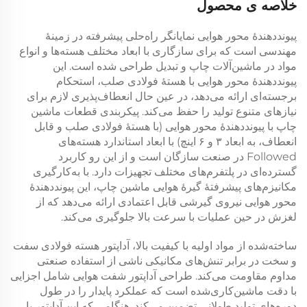
خلاصه ی محصول
پیوند‌دهندهٔ محور هوایی نمایانگر راه‌حلی پیشرفته در زمینهٔ
مهندسی است که برای سازگاری با ابعاد مختلف هسته‌ها و انواع
مواد در ماشین‌آلات چاپ و تبدیل طراحی شده است. این
پیوند‌دهندهٔ محور هوایی با هستهٔ فولادی صلب، استحکام
برجسته‌ای ارائه می‌دهد، در عین حال انعطاف‌پذیری لازم برای
نیازهای متنوع تولید را حفظ می‌کند. پیکربندی قطعات ماشین
چاپ با پیوند‌دهندهٔ محور هوایی (با هستهٔ فولادی صلب و قابل
انعطاف، به ابعاد ۳ و ۶ اینچ) با ابعاد استاندارد هسته‌های
Followed در صنعت سازگان است و از این رو کاربرد
گسترده‌ای در پلتفرم‌های مختلف تجهیزات دارد. با به‌کارگیری
مکانیزم‌های پیشرفتهٔ گیرهٔ هوایی ماشین چاپ، این پیوند‌دهندهٔ
محور هوایی نیروی گیرشی قابل اعتمادی ارائه می‌دهد که از
لغزش در حین عملیات با سرعت بالا جلوگیری می‌کند.
ساخته‌شده از مواد اولیه با کیفیت بالا، آداپتور هسته فولادی سفت
و سخت در برابر تنش‌های مکانیکی ناشی از استفاده صنعتی
مداوم مقاومت می‌کند. طراحی آداپتور شفت هوایی شامل اجزایی
با دقت ماشین‌کاری‌شده است که عملکرد پایدار را در طول
دوره‌های تولید طولانی تضمین می‌کند. هنگامی که این آداپتور با